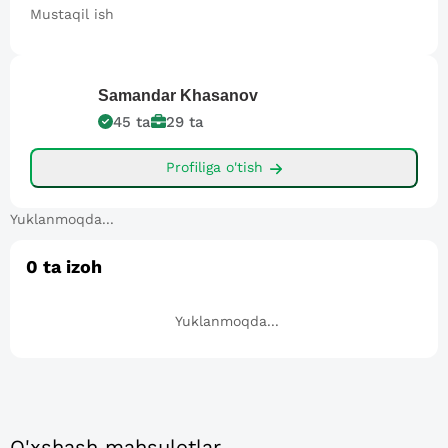
Mustaqil ish
Samandar
Khasanov
45
ta
29
ta
Profiliga o'tish
Yuklanmoqda...
0
ta izoh
Yuklanmoqda...
O'xshash mahsulotlar