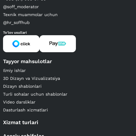
@soff_moderator
Texnik muammolar uchun
@hr_soffhub
To'lov usullari
Tayyor mahsulotlar
Ilmiy ishlar
3D Dizayn va Vizualizatsiya
Dizayn shablonlari
Turli sohalar uchun shablonlar
Video darsliklar
Dasturlash xizmatlari
Xizmat turlari