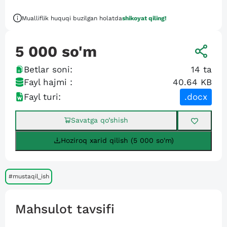
Mualliflik huquqi buzilgan holatda
shikoyat qiling!
5 000
so'm
Betlar soni:
14
ta
Fayl hajmi :
40.64 KB
Fayl turi:
.docx
Savatga qo’shish
Hoziroq xarid qilish (5 000 so'm)
#mustaqil_ish
Mahsulot tavsifi