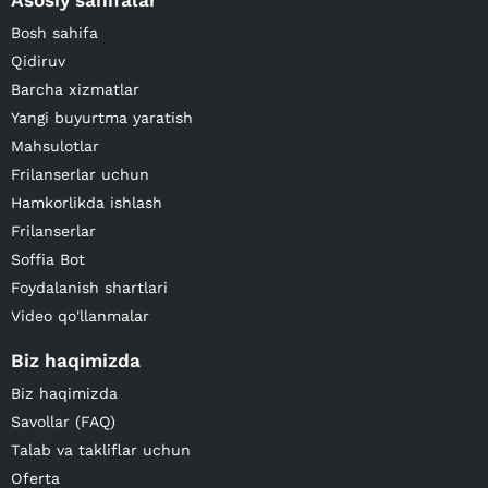
Asosiy sahifalar
Bosh sahifa
Qidiruv
Barcha xizmatlar
Yangi buyurtma yaratish
Mahsulotlar
Frilanserlar uchun
Hamkorlikda ishlash
Frilanserlar
Soffia Bot
Foydalanish shartlari
Video qo'llanmalar
Biz haqimizda
Biz haqimizda
Savollar (FAQ)
Talab va takliflar uchun
Oferta