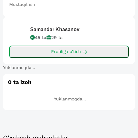
Mustaqil ish
Samandar
Khasanov
45
ta
29
ta
Profiliga o'tish
Yuklanmoqda...
0
ta izoh
Yuklanmoqda...
O'xshash mahsulotlar