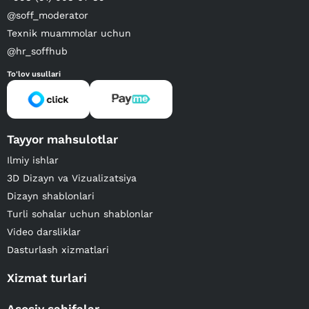
@soff_moderator
Texnik muammolar uchun
@hr_soffhub
To'lov usullari
Tayyor mahsulotlar
Ilmiy ishlar
3D Dizayn va Vizualizatsiya
Dizayn shablonlari
Turli sohalar uchun shablonlar
Video darsliklar
Dasturlash xizmatlari
Xizmat turlari