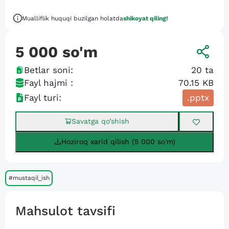
Mualliflik huquqi buzilgan holatda
shikoyat qiling!
5 000
so'm
Betlar soni:
20
ta
Fayl hajmi :
70.15 KB
Fayl turi:
.pptx
Savatga qo’shish
Hoziroq xarid qilish (5 000 so'm)
#mustaqil_ish
Mahsulot tavsifi