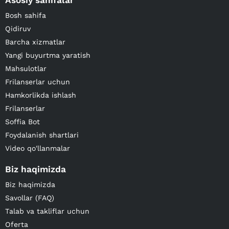
Asosiy sahifalar
Bosh sahifa
Qidiruv
Barcha xizmatlar
Yangi buyurtma yaratish
Mahsulotlar
Frilanserlar uchun
Hamkorlikda ishlash
Frilanserlar
Soffia Bot
Foydalanish shartlari
Video qo'llanmalar
Biz haqimizda
Biz haqimizda
Savollar (FAQ)
Talab va takliflar uchun
Oferta