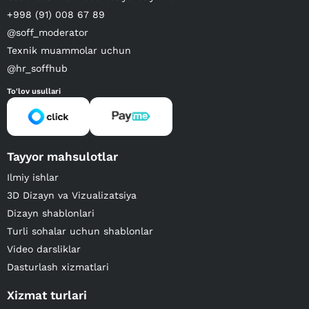
+998 (91) 008 67 89
@soff_moderator
Texnik muammolar uchun
@hr_soffhub
To'lov usullari
Tayyor mahsulotlar
Ilmiy ishlar
3D Dizayn va Vizualizatsiya
Dizayn shablonlari
Turli sohalar uchun shablonlar
Video darsliklar
Dasturlash xizmatlari
Xizmat turlari