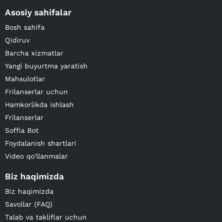
Asosiy sahifalar
Bosh sahifa
Qidiruv
Barcha xizmatlar
Yangi buyurtma yaratish
Mahsulotlar
Frilanserlar uchun
Hamkorlikda ishlash
Frilanserlar
Soffia Bot
Foydalanish shartlari
Video qo'llanmalar
Biz haqimizda
Biz haqimizda
Savollar (FAQ)
Talab va takliflar uchun