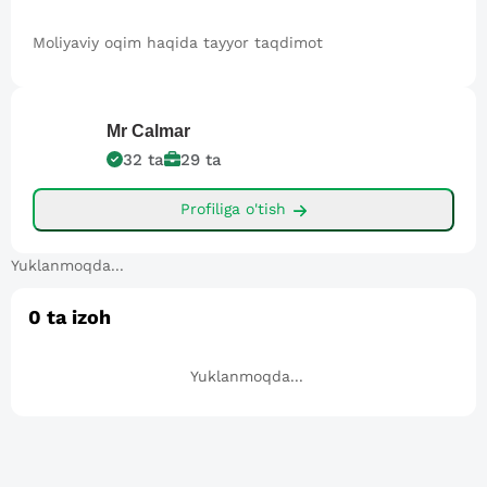
Moliyaviy oqim haqida tayyor taqdimot
Mr
Calmar
32
ta
29
ta
Profiliga o'tish
Yuklanmoqda...
0
ta izoh
Yuklanmoqda...