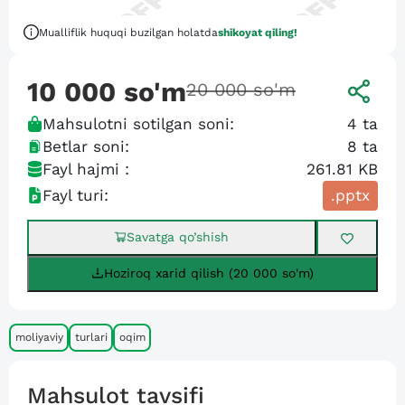
Mualliflik huquqi buzilgan holatda
shikoyat qiling!
10 000
so'm
20 000
so'm
Mahsulotni sotilgan soni:
4
ta
Betlar soni:
8
ta
Fayl hajmi :
261.81 KB
Fayl turi:
.pptx
Savatga qo’shish
Hoziroq xarid qilish (20 000 so'm)
moliyaviy
turlari
oqim
Mahsulot tavsifi