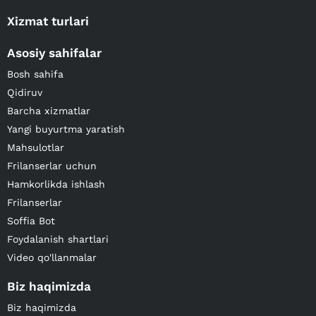
Xizmat turlari
Asosiy sahifalar
Bosh sahifa
Qidiruv
Barcha xizmatlar
Yangi buyurtma yaratish
Mahsulotlar
Frilanserlar uchun
Hamkorlikda ishlash
Frilanserlar
Soffia Bot
Foydalanish shartlari
Video qo'llanmalar
Biz haqimizda
Biz haqimizda