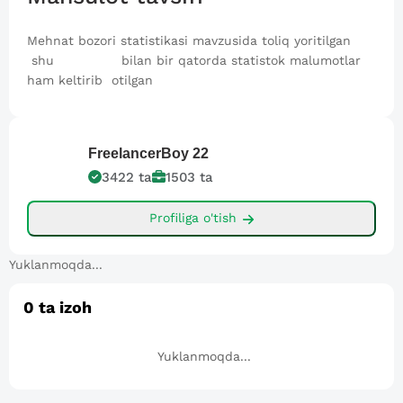
Mehnat bozori statistikasi mavzusida toliq yoritilgan
shu bilan bir qatorda statistok malumotlar
ham keltirib otilgan
FreelancerBoy
22
3422
ta
1503
ta
Profiliga o'tish
Yuklanmoqda...
0
ta izoh
Yuklanmoqda...