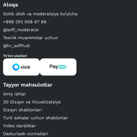
Aloqa
Sotib olish va moderatsiya bo‘yicha
+998 (91) 008 67 89
@soff_moderator
Texnik muammolar uchun
@hr_soffhub
To'lov usullari
Tayyor mahsulotlar
Ilmiy ishlar
3D Dizayn va Vizualizatsiya
Dizayn shablonlari
Turli sohalar uchun shablonlar
Video darsliklar
Dasturlash xizmatlari