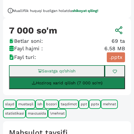
Mualliflik huquqi buzilgan holatda
shikoyat qiling!
7 000
so'm
Betlar soni:
69
ta
Fayl hajmi :
6.58 MB
Fayl turi:
.pptx
Savatga qo’shish
Hoziroq xarid qilish (7 000 so'm)
slayd
mustaqil
ish
bozori
taqdimot
ppt
pptx
mehnat
statistikasi
mavzusida
\mehnat
Mahsulot tavsifi