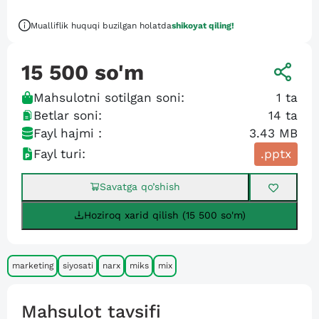
Mualliflik huquqi buzilgan holatda
shikoyat qiling!
15 500
so'm
Mahsulotni sotilgan soni:
1
ta
Betlar soni:
14
ta
Fayl hajmi :
3.43 MB
Fayl turi:
.pptx
Savatga qo’shish
Hoziroq xarid qilish (15 500 so'm)
marketing
siyosati
narx
miks
mix
Mahsulot tavsifi