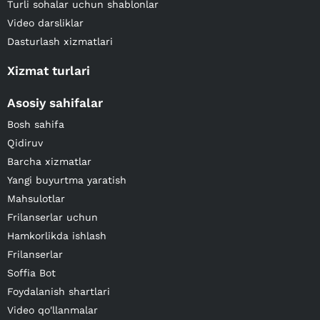
Turli sohalar uchun shablonlar
Video darsliklar
Dasturlash xizmatlari
Xizmat turlari
Asosiy sahifalar
Bosh sahifa
Qidiruv
Barcha xizmatlar
Yangi buyurtma yaratish
Mahsulotlar
Frilanserlar uchun
Hamkorlikda ishlash
Frilanserlar
Soffia Bot
Foydalanish shartlari
Video qo'llanmalar