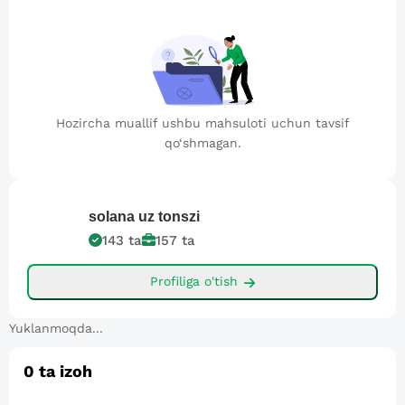
Hozircha muallif ushbu mahsuloti uchun tavsif
qo‘shmagan.
solana
uz tonszi
143
ta
157
ta
Profiliga o'tish
Yuklanmoqda...
0
ta izoh