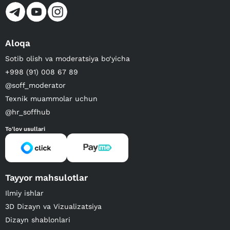
Aloqa
Sotib olish va moderatsiya bo‘yicha
+998 (91) 008 67 89
@soff_moderator
Texnik muammolar uchun
@hr_soffhub
To'lov usullari
Tayyor mahsulotlar
Ilmiy ishlar
3D Dizayn va Vizualizatsiya
Dizayn shablonlari