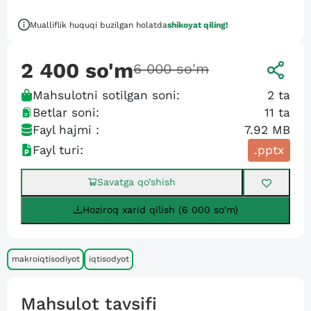
Mualliflik huquqi buzilgan holatda
shikoyat qiling!
2 400
so'm
6 000
so'm
Mahsulotni sotilgan soni:
2
ta
Betlar soni:
11
ta
Fayl hajmi :
7.92 MB
Fayl turi:
.pptx
Savatga qo’shish
Hoziroq xarid qilish (6 000 so'm)
makroiqtisodiyot
iqtisodyot
Mahsulot tavsifi