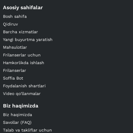
Asosiy sahifalar
Bosh sahifa
Qidiruv
Barcha xizmatlar
Yangi buyurtma yaratish
Mahsulotlar
Frilanserlar uchun
Hamkorlikda ishlash
Frilanserlar
Soffia Bot
Foydalanish shartlari
Video qo'llanmalar
Biz haqimizda
Biz haqimizda
Savollar (FAQ)
Talab va takliflar uchun