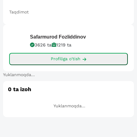
Taqdimot
Safarmurod
Fozliddinov
3626
ta
1219
ta
Profiliga o'tish
Yuklanmoqda...
0
ta izoh
Yuklanmoqda...