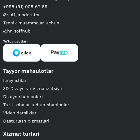
+998 (91) 008 67 89
@soff_moderator
Texnik muammolar uchun
@hr_soffhub
To'lov usullari
Tayyor mahsulotlar
Ilmiy ishlar
3D Dizayn va Vizualizatsiya
Dizayn shablonlari
Turli sohalar uchun shablonlar
Video darsliklar
Dasturlash xizmatlari
Xizmat turlari