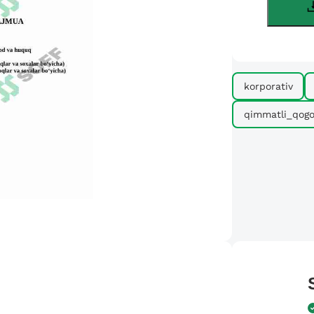
korporativ
qimmatli_qogo