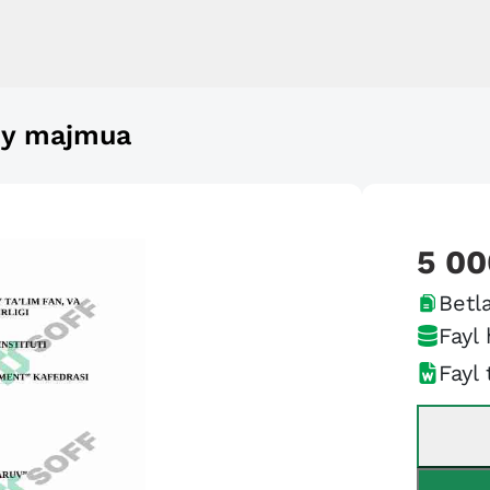
iy majmua
5 00
Betla
Fayl 
Fayl 