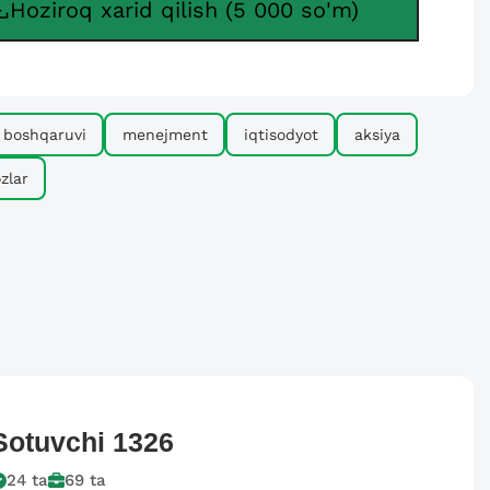
Hoziroq xarid qilish (5 000 so'm)
boshqaruvi
menejment
iqtisodyot
aksiya
zlar
Sotuvchi
1326
24
ta
69
ta