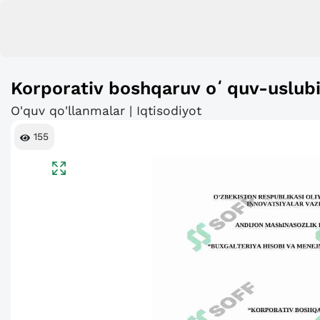
Korporativ boshqaruv oʻquv-uslub
O'quv qo'llanmalar | Iqtisodiyot
155