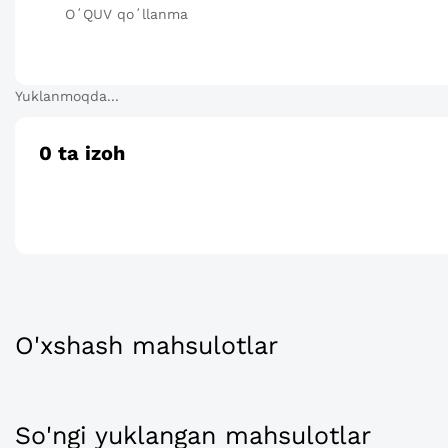
OʻQUV qoʻllanma
Yuklanmoqda...
0
ta izoh
O'xshash mahsulotlar
So'ngi yuklangan mahsulotlar