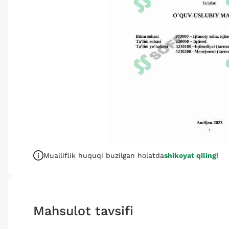
Mualliflik huquqi buzilgan holatda
shikoyat qiling!
Mahsulot tavsifi