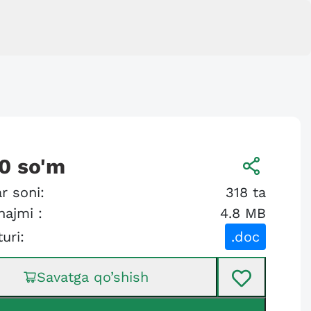
0
so'm
r soni:
318
ta
hajmi :
4.8 MB
turi:
.doc
Savatga qo’shish