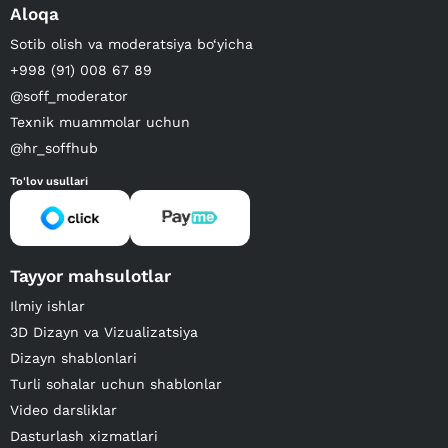
Aloqa
Sotib olish va moderatsiya bo‘yicha
+998 (91) 008 67 89
@soff_moderator
Texnik muammolar uchun
@hr_soffhub
To'lov usullari
Tayyor mahsulotlar
Ilmiy ishlar
3D Dizayn va Vizualizatsiya
Dizayn shablonlari
Turli sohalar uchun shablonlar
Video darsliklar
Dasturlash xizmatlari