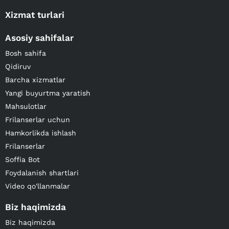
Xizmat turlari
Asosiy sahifalar
Bosh sahifa
Qidiruv
Barcha xizmatlar
Yangi buyurtma yaratish
Mahsulotlar
Frilanserlar uchun
Hamkorlikda ishlash
Frilanserlar
Soffia Bot
Foydalanish shartlari
Video qo'llanmalar
Biz haqimizda
Biz haqimizda