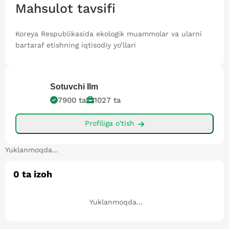
Mahsulot tavsifi
Koreya Respublikasida ekologik muammolar va ularni
bartaraf etishning iqtisodiy yo’llari
Sotuvchi
Ilm
7900
ta
1027
ta
Profiliga o'tish
Yuklanmoqda...
0
ta izoh
Yuklanmoqda...