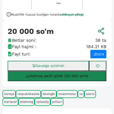
Mualliflik huquqi buzilgan holatda
shikoyat qiling!
20 000
so'm
Betlar soni:
38
ta
Fayl hajmi :
184.21 KB
Fayl turi:
.docx
Savatga qo’shish
Hoziroq xarid qilish (20 000 so'm)
koreya
respublikasida
ekologik
muammolar
va
ularni
bartaraf
etishning
iqtisodiy
yo’llari