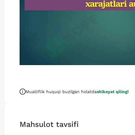
Mualliflik huquqi buzilgan holatda
shikoyat qiling!
Mahsulot tavsifi