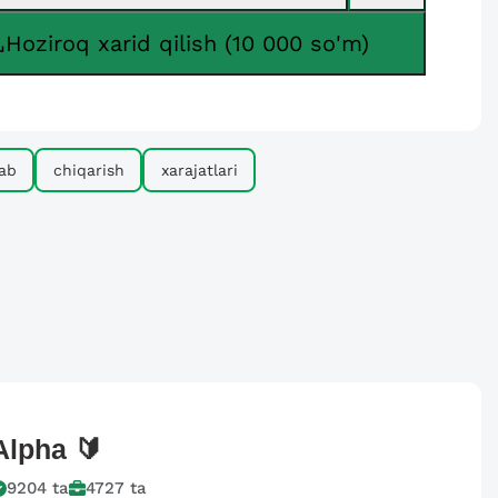
Hoziroq xarid qilish (10 000 so'm)
lab
chiqarish
xarajatlari
Alpha
🔰
9204
ta
4727
ta