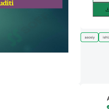
asosiy
ish