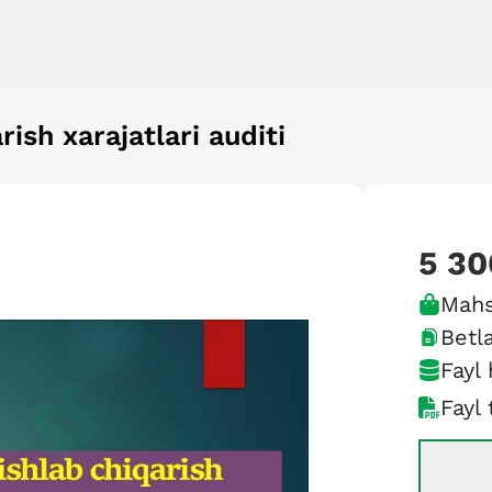
ish xarajatlari auditi
5 30
Mahs
Betla
Fayl 
Fayl 