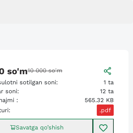
0
so'm
10 000
so'm
ulotni sotilgan soni:
1
ta
r soni:
12
ta
hajmi :
565.32 KB
turi:
.pdf
Savatga qo’shish