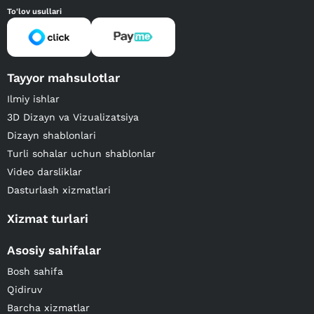
To'lov usullari
Tayyor mahsulotlar
Ilmiy ishlar
3D Dizayn va Vizualizatsiya
Dizayn shablonlari
Turli sohalar uchun shablonlar
Video darsliklar
Dasturlash xizmatlari
Xizmat turlari
Asosiy sahifalar
Bosh sahifa
Qidiruv
Barcha xizmatlar