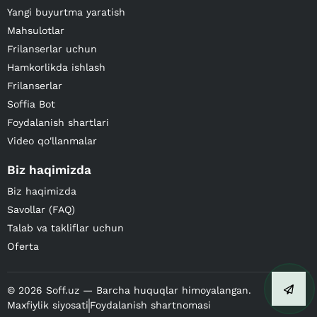
Yangi buyurtma yaratish
Mahsulotlar
Frilanserlar uchun
Hamkorlikda ishlash
Frilanserlar
Soffia Bot
Foydalanish shartlari
Video qo'llanmalar
Biz haqimizda
Biz haqimizda
Savollar (FAQ)
Talab va takliflar uchun
Oferta
©
2026
Soff.uz — Barcha huquqlar himoyalangan.
Maxfiylik siyosati
Foydalanish shartnomasi