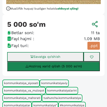
Mualliflik huquqi buzilgan holatda
shikoyat qiling!
5 000
so'm
Betlar soni:
11
ta
Fayl hajmi :
1.09 MB
Fayl turi:
.ppt
Savatga qo’shish
Hoziroq xarid qilish (5 000 so'm)
kommunikatsiya_siyosati
kommunikatsiyaviy
kommunikatsiya_va_muloqot
kommunikatsiyalarini
kommunikatsiya_mahorati
tushuncha.kommunikatsiya
kommunikatsiyalar
kommunikatsiya”
#kommunikatsiya