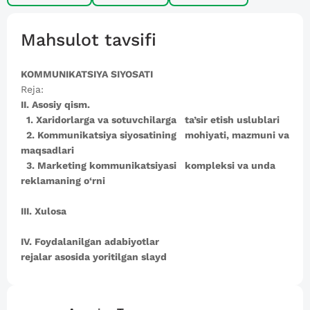
Mahsulot tavsifi
KOMMUNIKATSIYA SIYOSATI
Reja:
II. Asosiy qism.
1. Xaridorlarga va sotuvchilarga ta’sir etish uslublari
2. Kommunikatsiya siyosatining mohiyati, mazmuni va
maqsadlari
3. Marketing kommunikatsiyasi kompleksi va unda
reklamaning o‘rni
III. Xulosa
IV. Foydalanilgan adabiyotlar
rejalar asosida yoritilgan slayd