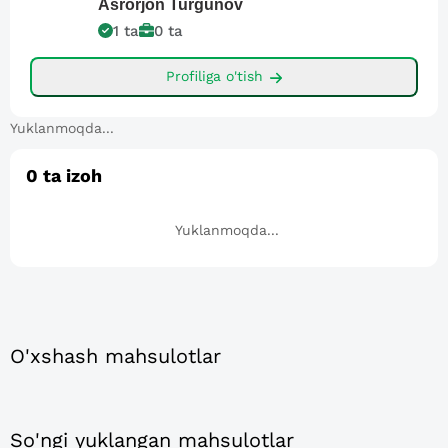
Asrorjon
Turgunov
1
ta
0
ta
Profiliga o'tish
Yuklanmoqda...
0
ta izoh
Yuklanmoqda...
O'xshash mahsulotlar
So'ngi yuklangan mahsulotlar