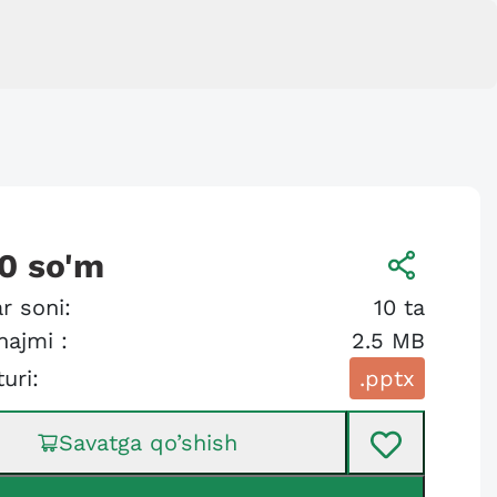
0
so'm
r soni:
10
ta
hajmi :
2.5 MB
turi:
.pptx
Savatga qo’shish