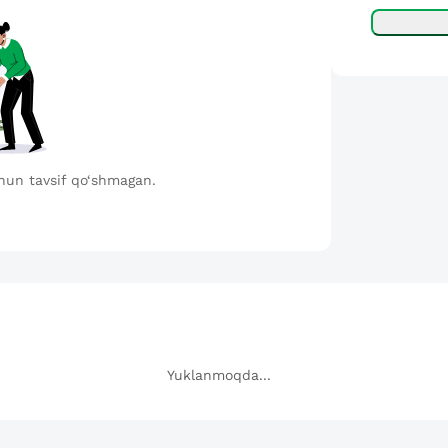
hun tavsif qo‘shmagan.
Yuklanmoqda...