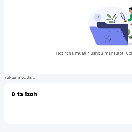
Hozircha muallif ushbu mahsuloti uc
Yuklanmoqda...
0
ta izoh