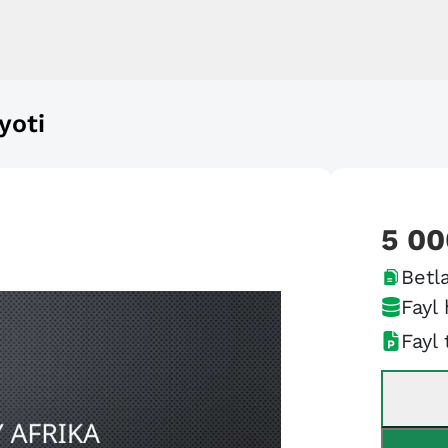
yoti
5 00
Betla
Fayl 
Fayl 