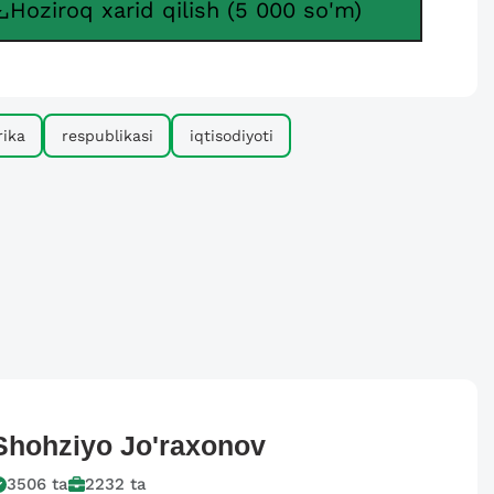
Hoziroq xarid qilish (5 000 so'm)
rika
respublikasi
iqtisodiyoti
Shohziyo
Jo'raxonov
3506
ta
2232
ta