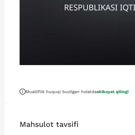
Mualliflik huquqi buzilgan holatda
shikoyat qiling!
Mahsulot tavsifi