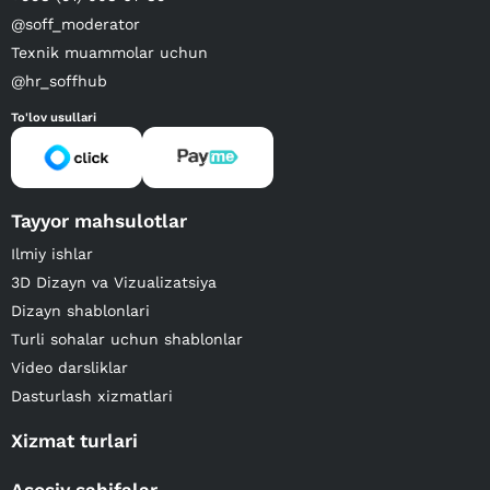
@soff_moderator
Texnik muammolar uchun
@hr_soffhub
To'lov usullari
Tayyor mahsulotlar
Ilmiy ishlar
3D Dizayn va Vizualizatsiya
Dizayn shablonlari
Turli sohalar uchun shablonlar
Video darsliklar
Dasturlash xizmatlari
Xizmat turlari