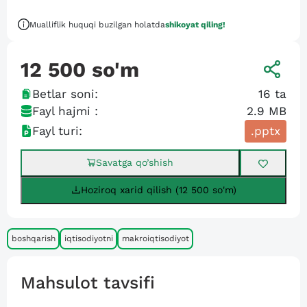
Mualliflik huquqi buzilgan holatda
shikoyat qiling!
12 500
so'm
Betlar soni:
16
ta
Fayl hajmi :
2.9 MB
Fayl turi:
.pptx
Savatga qo’shish
Hoziroq xarid qilish (12 500 so'm)
boshqarish
iqtisodiyotni
makroiqtisodiyot
Mahsulot tavsifi