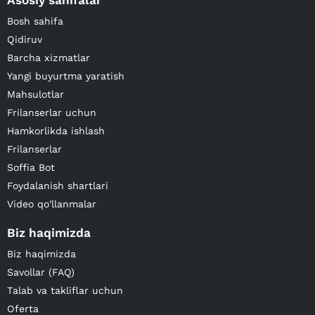
Asosiy sahifalar
Bosh sahifa
Qidiruv
Barcha xizmatlar
Yangi buyurtma yaratish
Mahsulotlar
Frilanserlar uchun
Hamkorlikda ishlash
Frilanserlar
Soffia Bot
Foydalanish shartlari
Video qo'llanmalar
Biz haqimizda
Biz haqimizda
Savollar (FAQ)
Talab va takliflar uchun
Oferta