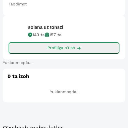
Taqdimot
solana
uz tonszi
143
ta
157
ta
Profiliga o'tish
Yuklanmoqda...
0
ta izoh
Yuklanmoqda...
O'xshash mahsulotlar