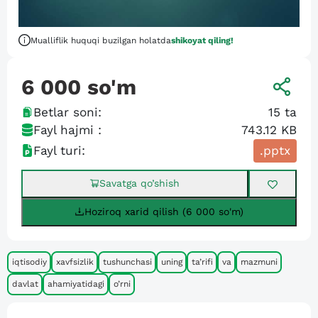
Mualliflik huquqi buzilgan holatda
shikoyat qiling!
6 000
so'm
Betlar soni:
15
ta
Fayl hajmi :
743.12 KB
Fayl turi:
.pptx
Savatga qo’shish
Hoziroq xarid qilish (6 000 so'm)
iqtisodiy
xavfsizlik
tushunchasi
uning
ta’rifi
va
mazmuni
davlat
ahamiyatidagi
o’rni