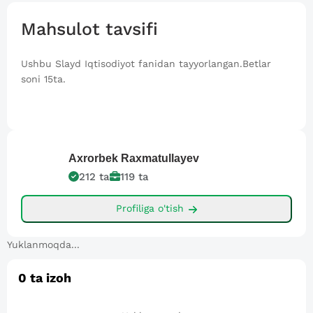
Mahsulot tavsifi
Ushbu Slayd Iqtisodiyot fanidan tayyorlangan.Betlar
soni 15ta.
Axrorbek
Raxmatullayev
212
ta
119
ta
Profiliga o'tish
Yuklanmoqda...
0
ta izoh