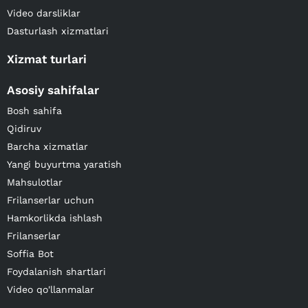
Video darsliklar
Dasturlash xizmatlari
Xizmat turlari
Asosiy sahifalar
Bosh sahifa
Qidiruv
Barcha xizmatlar
Yangi buyurtma yaratish
Mahsulotlar
Frilanserlar uchun
Hamkorlikda ishlash
Frilanserlar
Soffia Bot
Foydalanish shartlari
Video qo'llanmalar