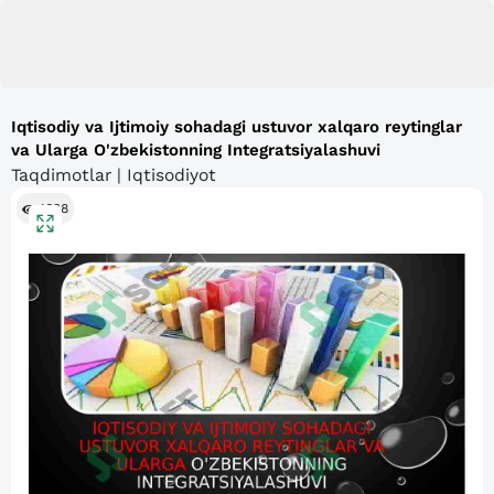
Iqtisodiy va Ijtimoiy sohadagi ustuvor xalqaro reytinglar
va Ularga O'zbekistonning Integratsiyalashuvi
Taqdimotlar | Iqtisodiyot
1638