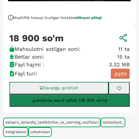
Mualliflik huquqi buzilgan holatda
shikoyat qiling!
18 900
so'm
Mahsulotni sotilgan soni:
11
ta
Betlar soni:
15
ta
Fayl hajmi :
3.32 MB
Fayl turi:
.pptx
Savatga qo’shish
Hoziroq xarid qilish (18 900 so'm)
xalqaro_iqtisodiy_tashkilotlar_va_ularning_vazifalari
iqtisodiyot_
integratsion
uzbekistan