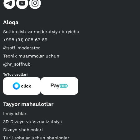
Aloqa
Sotib olish va moderatsiya bo‘yicha
+998 (91) 008 67 89
@soff_moderator
Texnik muammolar uchun
@hr_soffhub
To'lov usullari
Tayyor mahsulotlar
Ilmiy ishlar
3D Dizayn va Vizualizatsiya
Dizayn shablonlari
Turli sohalar uchun shablonlar