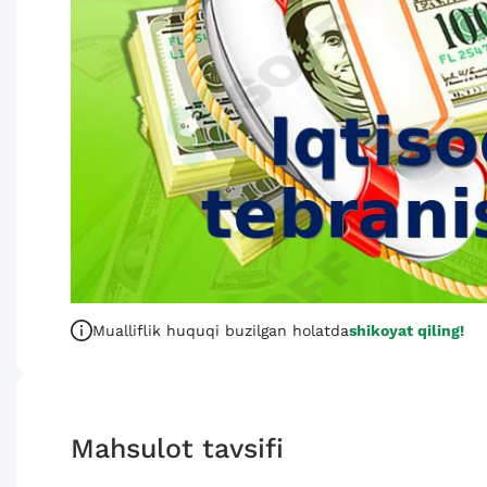
Mualliflik huquqi buzilgan holatda
shikoyat qiling!
Mahsulot tavsifi