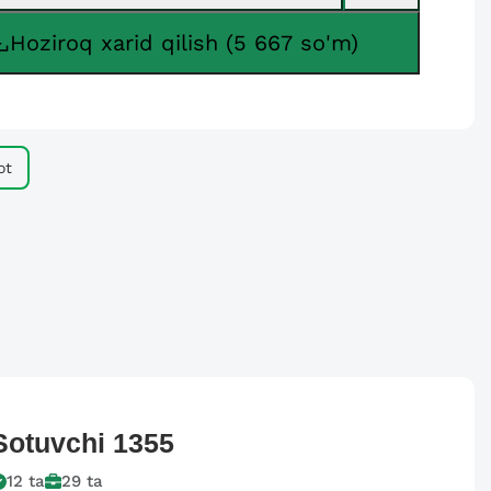
Hoziroq xarid qilish (5 667 so'm)
ot
Sotuvchi
1355
12
ta
29
ta