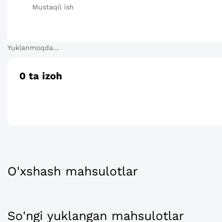
Mustaqil ish
Yuklanmoqda...
0
ta izoh
O'xshash mahsulotlar
So'ngi yuklangan mahsulotlar