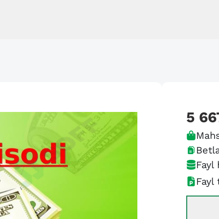
5 66
Mahs
Betla
Fayl 
Fayl 