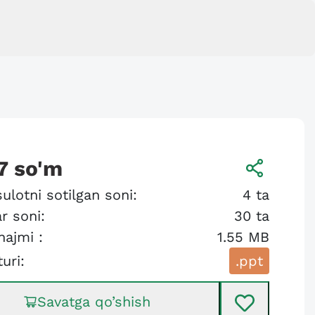
7
so'm
ulotni sotilgan soni:
4
ta
r soni:
30
ta
hajmi :
1.55 MB
turi:
.ppt
Savatga qo’shish