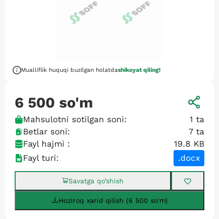
Mualliflik huquqi buzilgan holatda
shikoyat qiling!
6 500
so'm
Mahsulotni sotilgan soni:
1
ta
Betlar soni:
7
ta
Fayl hajmi :
19.8 KB
Fayl turi:
.docx
Savatga qo’shish
Hoziroq xarid qilish (6 500 so'm)