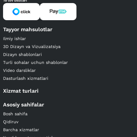
To'lov usullari
Tayyor mahsulotlar
Ilmiy ishlar
3D Dizayn va Vizualizatsiya
Dizayn shablonlari
Turli sohalar uchun shablonlar
Video darsliklar
Dasturlash xizmatlari
Xizmat turlari
Asosiy sahifalar
Bosh sahifa
Qidiruv
Barcha xizmatlar