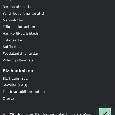
Qidiruv
Barcha xizmatlar
Yangi buyurtma yaratish
Mahsulotlar
Frilanserlar uchun
Hamkorlikda ishlash
Frilanserlar
Soffia Bot
Foydalanish shartlari
Video qo'llanmalar
Biz haqimizda
Biz haqimizda
Savollar (FAQ)
Talab va takliflar uchun
Oferta
©
2026
Soff.uz — Barcha huquqlar himoyalangan.