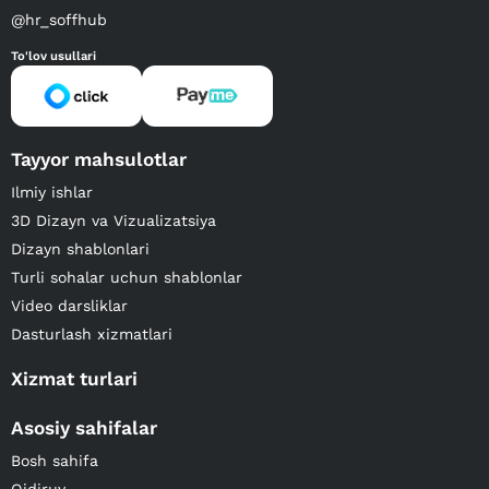
@hr_soffhub
To'lov usullari
Tayyor mahsulotlar
Ilmiy ishlar
3D Dizayn va Vizualizatsiya
Dizayn shablonlari
Turli sohalar uchun shablonlar
Video darsliklar
Dasturlash xizmatlari
Xizmat turlari
Asosiy sahifalar
Bosh sahifa