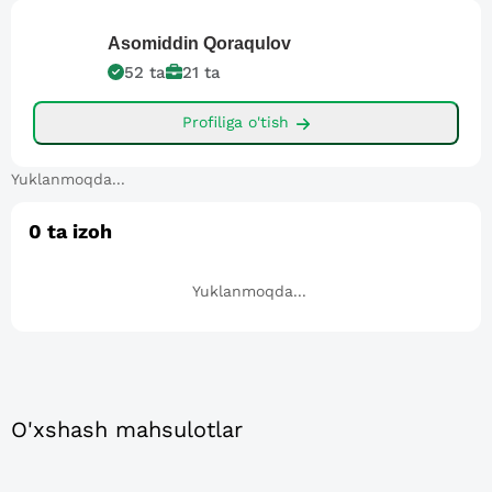
Asomiddin
Qoraqulov
52
ta
21
ta
Profiliga o'tish
Yuklanmoqda...
0
ta izoh
Yuklanmoqda...
O'xshash mahsulotlar