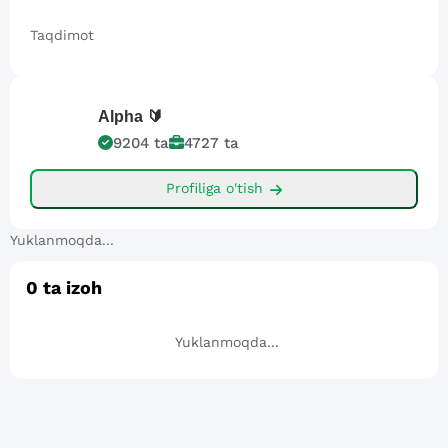
Taqdimot
Alpha
🔰
9204
ta
4727
ta
Profiliga o'tish
Yuklanmoqda...
0
ta izoh
Yuklanmoqda...