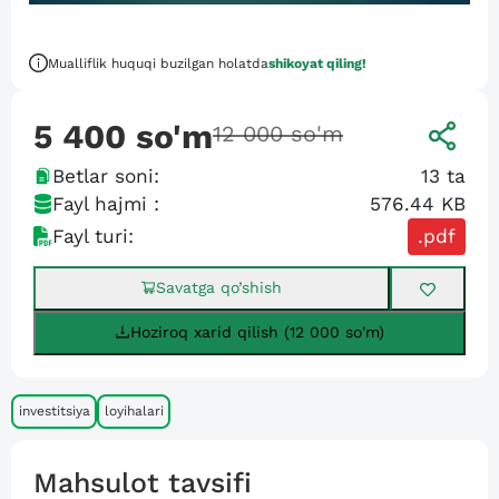
Mualliflik huquqi buzilgan holatda
shikoyat qiling!
5 400
so'm
12 000
so'm
Betlar soni:
13
ta
Fayl hajmi :
576.44 KB
Fayl turi:
.pdf
Savatga qo’shish
Hoziroq xarid qilish (12 000 so'm)
investitsiya
loyihalari
Mahsulot tavsifi