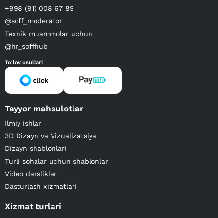
+998 (91) 008 67 89
@soff_moderator
Texnik muammolar uchun
@hr_soffhub
To'lov usullari
Tayyor mahsulotlar
Ilmiy ishlar
3D Dizayn va Vizualizatsiya
Dizayn shablonlari
Turli sohalar uchun shablonlar
Video darsliklar
Dasturlash xizmatlari
Xizmat turlari