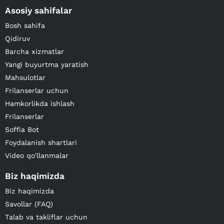
Asosiy sahifalar
Bosh sahifa
Qidiruv
Barcha xizmatlar
Yangi buyurtma yaratish
Mahsulotlar
Frilanserlar uchun
Hamkorlikda ishlash
Frilanserlar
Soffia Bot
Foydalanish shartlari
Video qo'llanmalar
Biz haqimizda
Biz haqimizda
Savollar (FAQ)
Talab va takliflar uchun