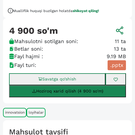
Mualliflik huquqi buzilgan holatda
shikoyat qiling!
4 900
so'm
Mahsulotni sotilgan soni:
11
ta
Betlar soni:
13
ta
Fayl hajmi :
9.19 MB
Fayl turi:
.pptx
Savatga qo’shish
Hoziroq xarid qilish (4 900 so'm)
innovatsion
loyihalar
Mahsulot tavsifi