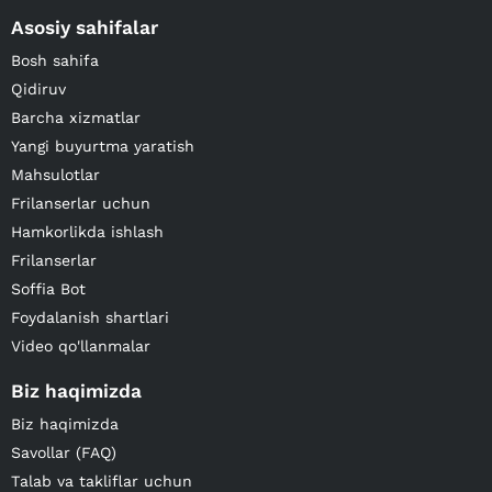
Asosiy sahifalar
Bosh sahifa
Qidiruv
Barcha xizmatlar
Yangi buyurtma yaratish
Mahsulotlar
Frilanserlar uchun
Hamkorlikda ishlash
Frilanserlar
Soffia Bot
Foydalanish shartlari
Video qo'llanmalar
Biz haqimizda
Biz haqimizda
Savollar (FAQ)
Talab va takliflar uchun