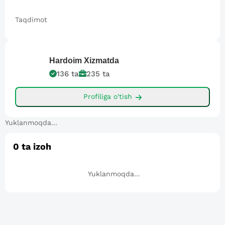
Taqdimot
Hardoim
Xizmatda
136
ta
235
ta
Profiliga o'tish
Yuklanmoqda...
0
ta izoh
Yuklanmoqda...