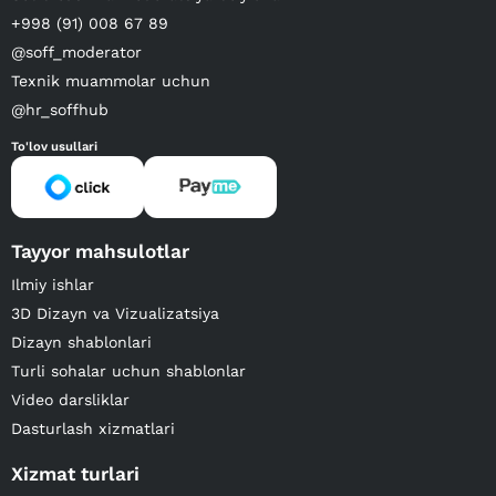
+998 (91) 008 67 89
@soff_moderator
Texnik muammolar uchun
@hr_soffhub
To'lov usullari
Tayyor mahsulotlar
Ilmiy ishlar
3D Dizayn va Vizualizatsiya
Dizayn shablonlari
Turli sohalar uchun shablonlar
Video darsliklar
Dasturlash xizmatlari
Xizmat turlari