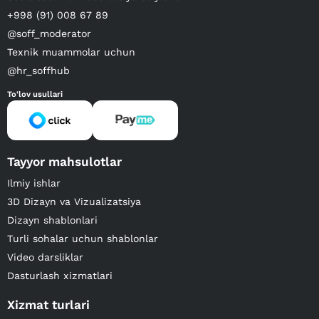
+998 (91) 008 67 89
@soff_moderator
Texnik muammolar uchun
@hr_soffhub
To'lov usullari
Tayyor mahsulotlar
Ilmiy ishlar
3D Dizayn va Vizualizatsiya
Dizayn shablonlari
Turli sohalar uchun shablonlar
Video darsliklar
Dasturlash xizmatlari
Xizmat turlari