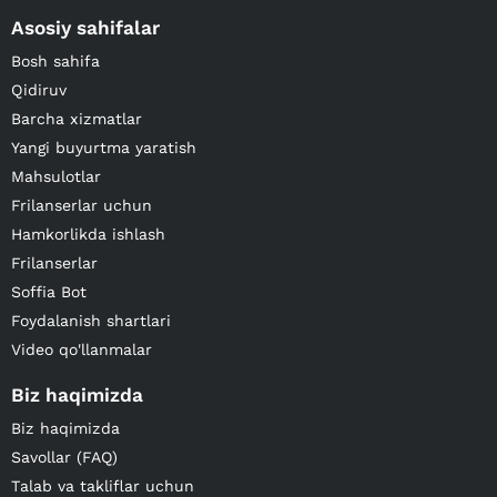
Asosiy sahifalar
Bosh sahifa
Qidiruv
Barcha xizmatlar
Yangi buyurtma yaratish
Mahsulotlar
Frilanserlar uchun
Hamkorlikda ishlash
Frilanserlar
Soffia Bot
Foydalanish shartlari
Video qo'llanmalar
Biz haqimizda
Biz haqimizda
Savollar (FAQ)
Talab va takliflar uchun