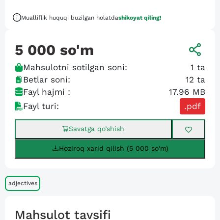
Mualliflik huquqi buzilgan holatda
shikoyat qiling!
5 000
so'm
Mahsulotni sotilgan soni:
1
ta
Betlar soni:
12
ta
Fayl hajmi :
17.96 MB
Fayl turi:
.pdf
Savatga qo’shish
Hoziroq xarid qilish (5 000 so'm)
adjectives
Mahsulot tavsifi