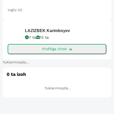
Ingliz tili
LAZIZBEK
Karimboyev
7
ta
12
ta
Profiliga o'tish
Yuklanmoqda...
0
ta izoh
Yuklanmoqda...