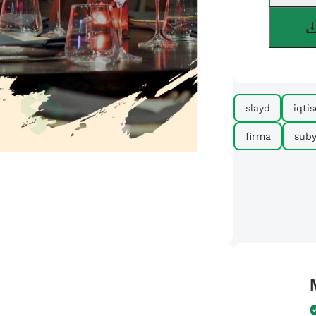
slayd
iqtis
firma
suby