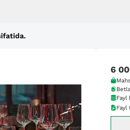
ifatida.
6 0
Mahs
Betla
Fayl 
Fayl 