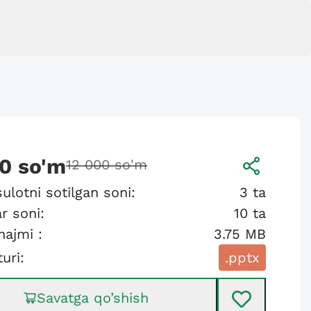
00
so'm
12 000
so'm
ulotni sotilgan soni:
3
ta
r soni:
10
ta
hajmi :
3.75 MB
turi:
.pptx
Savatga qo’shish