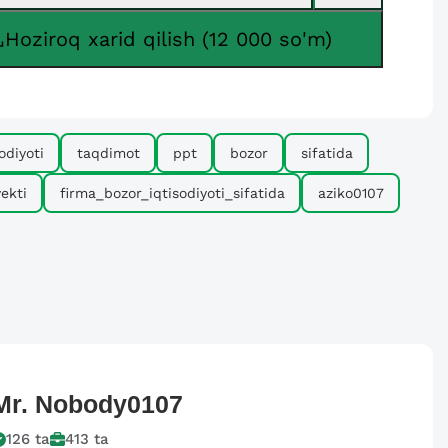
Hoziroq xarid qilish (12 000 so'm)
odiyoti
taqdimot
ppt
bozor
sifatida
ekti
firma_bozor_iqtisodiyoti_sifatida
aziko0107
Mr.
Nobody0107
126
ta
413
ta