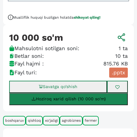
Mualliflik huquqi buzilgan holatda
shikoyat qiling!
10 000
so'm
Mahsulotni sotilgan soni:
1
ta
Betlar soni:
10
ta
Fayl hajmi :
815.76 KB
Fayl turi:
.pptx
Savatga qo’shish
Hoziroq xarid qilish (10 000 so'm)
boshqaruv
qishloq
xo'jaligi
agrobiznes
fermer