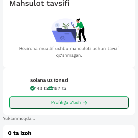
Mahsulot tavsifi
Hozircha muallif ushbu mahsuloti uchun tavsif
qo‘shmagan.
solana
uz tonszi
143
ta
157
ta
Profiliga o'tish
Yuklanmoqda...
0
ta izoh