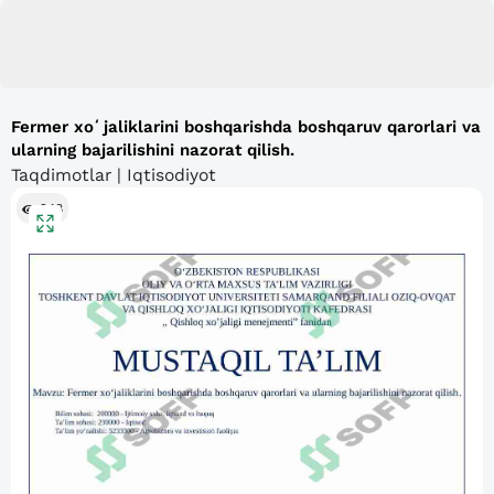
Fermer xoʻjaliklarini boshqarishda boshqaruv qarorlari va
ularning bajarilishini nazorat qilish.
Taqdimotlar | Iqtisodiyot
248