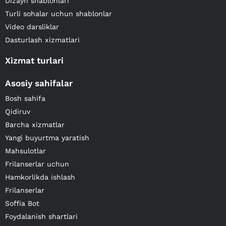
Dizayn shablonlari
Turli sohalar uchun shablonlar
Video darsliklar
Dasturlash xizmatlari
Xizmat turlari
Asosiy sahifalar
Bosh sahifa
Qidiruv
Barcha xizmatlar
Yangi buyurtma yaratish
Mahsulotlar
Frilanserlar uchun
Hamkorlikda ishlash
Frilanserlar
Soffia Bot
Foydalanish shartlari