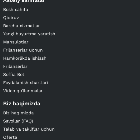
Asosiy sahifalar
Bosh sahifa
Qidiruv
Barcha xizmatlar
Yangi buyurtma yaratish
Mahsulotlar
Frilanserlar uchun
Hamkorlikda ishlash
Frilanserlar
Soffia Bot
Foydalanish shartlari
Video qo'llanmalar
Biz haqimizda
Biz haqimizda
Savollar (FAQ)
Talab va takliflar uchun
Oferta