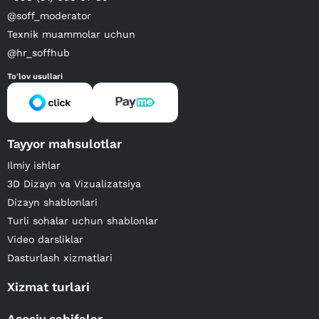
@soff_moderator
Texnik muammolar uchun
@hr_soffhub
To'lov usullari
Tayyor mahsulotlar
Ilmiy ishlar
3D Dizayn va Vizualizatsiya
Dizayn shablonlari
Turli sohalar uchun shablonlar
Video darsliklar
Dasturlash xizmatlari
Xizmat turlari