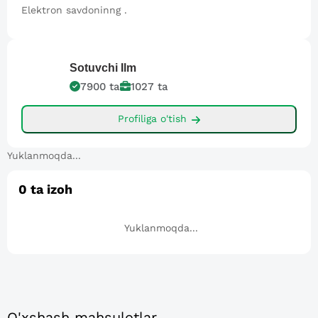
Elektron savdoninng .
Sotuvchi
Ilm
7900
ta
1027
ta
Profiliga o'tish
Yuklanmoqda...
0
ta izoh
Yuklanmoqda...
O'xshash mahsulotlar