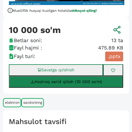
Mualliflik huquqi buzilgan holatda
shikoyat qiling!
10 000
so'm
Betlar soni:
13
ta
Fayl hajmi :
475.89 KB
Fayl turi:
.pptx
Savatga qo’shish
Hoziroq xarid qilish (10 000 so'm)
elektron
savdoninng
Mahsulot tavsifi