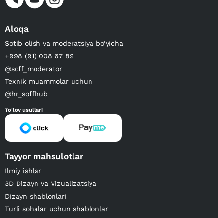
Aloqa
Sotib olish va moderatsiya bo‘yicha
+998 (91) 008 67 89
@soff_moderator
Texnik muammolar uchun
@hr_soffhub
To'lov usullari
Tayyor mahsulotlar
Ilmiy ishlar
3D Dizayn va Vizualizatsiya
Dizayn shablonlari
Turli sohalar uchun shablonlar