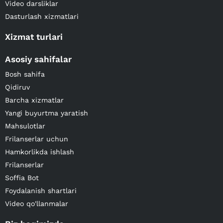
Video darsliklar
Dasturlash xizmatlari
Xizmat turlari
Asosiy sahifalar
Bosh sahifa
Qidiruv
Barcha xizmatlar
Yangi buyurtma yaratish
Mahsulotlar
Frilanserlar uchun
Hamkorlikda ishlash
Frilanserlar
Soffia Bot
Foydalanish shartlari
Video qo'llanmalar