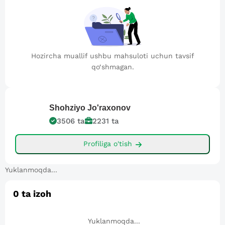
Hozircha muallif ushbu mahsuloti uchun tavsif
qo‘shmagan.
Shohziyo
Jo'raxonov
3506
ta
2231
ta
Profiliga o'tish
Yuklanmoqda...
0
ta izoh
Yuklanmoqda...