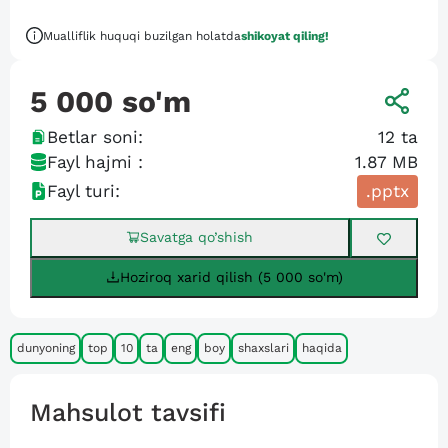
Mualliflik huquqi buzilgan holatda
shikoyat qiling!
5 000
so'm
Betlar soni:
12
ta
Fayl hajmi :
1.87 MB
Fayl turi:
.pptx
Savatga qo’shish
Hoziroq xarid qilish (5 000 so'm)
dunyoning
top
10
ta
eng
boy
shaxslari
haqida
Mahsulot tavsifi