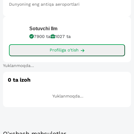
Dunyoning eng antiqa aeroportlari
Sotuvchi
Ilm
7900
ta
1027
ta
Profiliga o'tish
Yuklanmoqda...
0
ta izoh
Yuklanmoqda...
O'xshash mahsulotlar