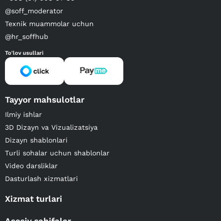
@soff_moderator
Texnik muammolar uchun
@hr_soffhub
To'lov usullari
Tayyor mahsulotlar
Ilmiy ishlar
3D Dizayn va Vizualizatsiya
Dizayn shablonlari
Turli sohalar uchun shablonlar
Video darsliklar
Dasturlash xizmatlari
Xizmat turlari