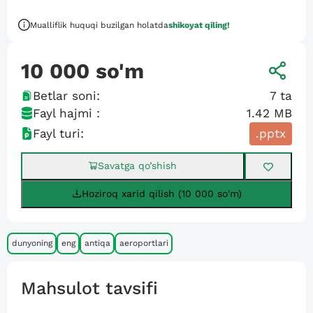
Mualliflik huquqi buzilgan holatda
shikoyat qiling!
10 000
so'm
Betlar soni:
7
ta
Fayl hajmi :
1.42 MB
Fayl turi:
.pptx
Savatga qo’shish
Hoziroq xarid qilish (10 000 so'm)
dunyoning
eng
antiqa
aeroportlari
Mahsulot tavsifi