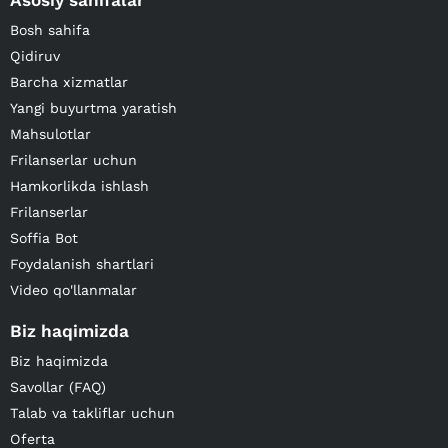
Asosiy sahifalar
Bosh sahifa
Qidiruv
Barcha xizmatlar
Yangi buyurtma yaratish
Mahsulotlar
Frilanserlar uchun
Hamkorlikda ishlash
Frilanserlar
Soffia Bot
Foydalanish shartlari
Video qo'llanmalar
Biz haqimizda
Biz haqimizda
Savollar (FAQ)
Talab va takliflar uchun
Oferta