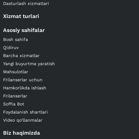
Dasturlash xizmatlari
Xizmat turlari
Asosiy sahifalar
Bosh sahifa
Qidiruv
Barcha xizmatlar
Yangi buyurtma yaratish
Mahsulotlar
Frilanserlar uchun
Hamkorlikda ishlash
Frilanserlar
Soffia Bot
Foydalanish shartlari
Video qo'llanmalar
Biz haqimizda