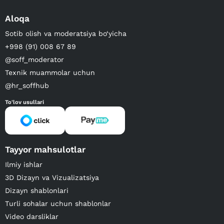
Aloqa
Sotib olish va moderatsiya bo‘yicha
+998 (91) 008 67 89
@soff_moderator
Texnik muammolar uchun
@hr_soffhub
To'lov usullari
Tayyor mahsulotlar
Ilmiy ishlar
3D Dizayn va Vizualizatsiya
Dizayn shablonlari
Turli sohalar uchun shablonlar
Video darsliklar