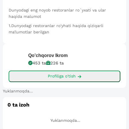
Dunyodagi eng noyob restoranlar roʻyxati va ular
haqida malumot
1.Dunyodagi restoranlar ro'yhati haqida qiziqarli
ma'lumotlar berilgan
Qo'chqorov
Ikrom
453
ta
226
ta
Profiliga o'tish
Yuklanmoqda...
0
ta izoh
Yuklanmoqda...