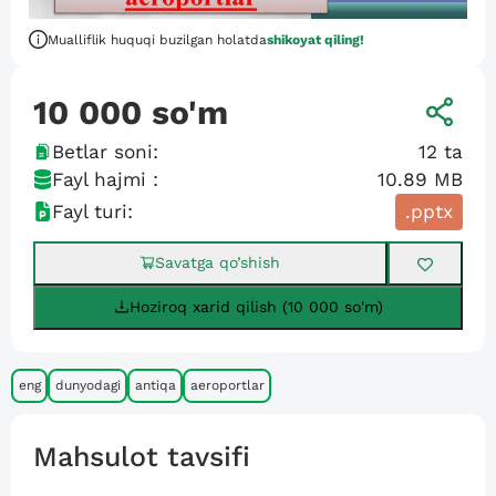
Mualliflik huquqi buzilgan holatda
shikoyat qiling!
10 000
so'm
Betlar soni:
12
ta
Fayl hajmi :
10.89 MB
Fayl turi:
.pptx
Savatga qo’shish
Hoziroq xarid qilish (10 000 so'm)
eng
dunyodagi
antiqa
aeroportlar
Mahsulot tavsifi