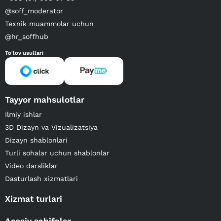
@soff_moderator
Texnik muammolar uchun
@hr_soffhub
To'lov usullari
Tayyor mahsulotlar
Ilmiy ishlar
3D Dizayn va Vizualizatsiya
Dizayn shablonlari
Turli sohalar uchun shablonlar
Video darsliklar
Dasturlash xizmatlari
Xizmat turlari