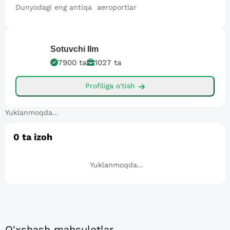
Dunyodagi eng antiqa aeroportlar
Sotuvchi
Ilm
7900
ta
1027
ta
Profiliga o'tish
Yuklanmoqda...
0
ta izoh
Yuklanmoqda...
O'xshash mahsulotlar