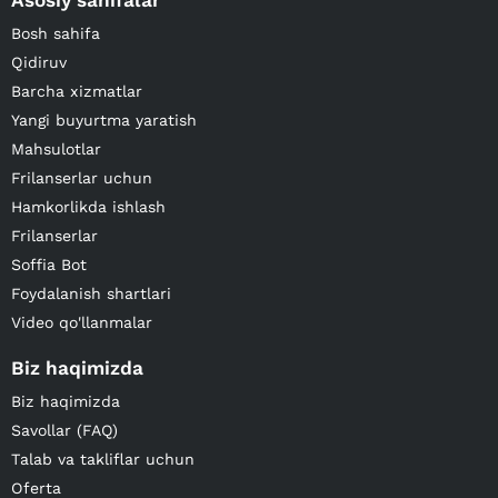
Asosiy sahifalar
Bosh sahifa
Qidiruv
Barcha xizmatlar
Yangi buyurtma yaratish
Mahsulotlar
Frilanserlar uchun
Hamkorlikda ishlash
Frilanserlar
Soffia Bot
Foydalanish shartlari
Video qo'llanmalar
Biz haqimizda
Biz haqimizda
Savollar (FAQ)
Talab va takliflar uchun
Oferta