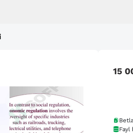
i
15 0
Betla
Fayl 