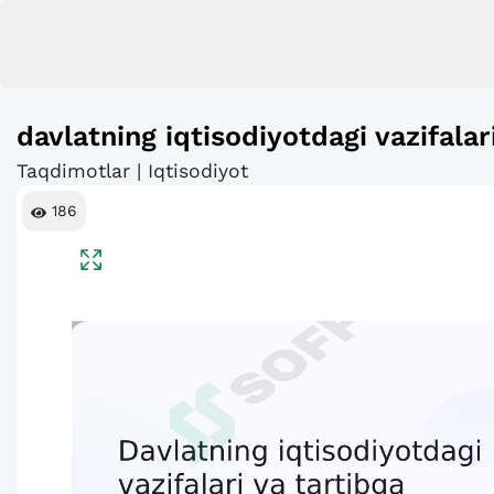
davlatning iqtisodiyotdagi vazifalar
Taqdimotlar | Iqtisodiyot
186