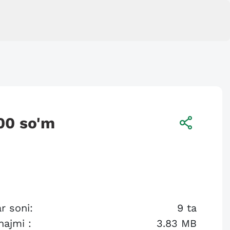
00
so'm
r soni:
9
ta
hajmi :
3.83 MB