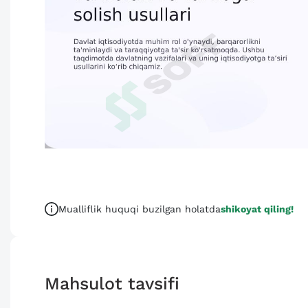
Mualliflik huquqi buzilgan holatda
shikoyat qiling!
Mahsulot tavsifi