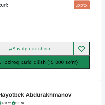
turi:
.pptx
Savatga qo’shish
Hoziroq xarid qilish (15 000 so'm)
Hayotbek
Abdurakhmanov
179
ta
65
ta