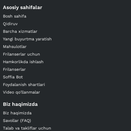
Asosiy sahifalar
Bosh sahifa
Qidiruv
Barcha xizmatlar
Yangi buyurtma yaratish
Mahsulotlar
Frilanserlar uchun
Hamkorlikda ishlash
Frilanserlar
Soffia Bot
Foydalanish shartlari
Video qo'llanmalar
Biz haqimizda
Biz haqimizda
Savollar (FAQ)
Talab va takliflar uchun