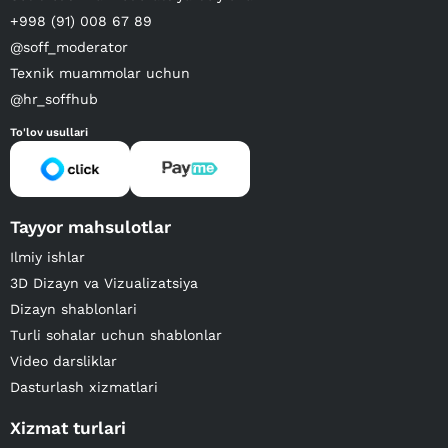
+998 (91) 008 67 89
@soff_moderator
Texnik muammolar uchun
@hr_soffhub
To'lov usullari
Tayyor mahsulotlar
Ilmiy ishlar
3D Dizayn va Vizualizatsiya
Dizayn shablonlari
Turli sohalar uchun shablonlar
Video darsliklar
Dasturlash xizmatlari
Xizmat turlari