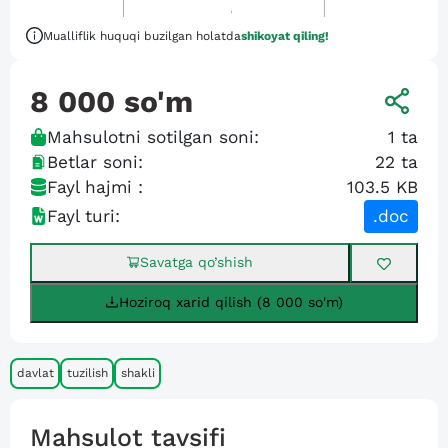
Mualliflik huquqi buzilgan holatda
shikoyat qiling!
8 000
so'm
Mahsulotni sotilgan soni:
1
ta
Betlar soni:
22
ta
Fayl hajmi :
103.5 KB
Fayl turi:
.doc
Savatga qo’shish
Hoziroq xarid qilish (8 000 so'm)
davlat
tuzilish
shakli
Mahsulot tavsifi