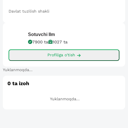
Davlat tuzilish shakli
Sotuvchi
Ilm
7900
ta
1027
ta
Profiliga o'tish
Yuklanmoqda...
0
ta izoh
Yuklanmoqda...