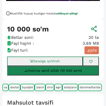
Mualliflik huquqi buzilgan holatda
shikoyat qiling!
10 000
so'm
Betlar soni:
20
ta
Fayl hajmi :
3.69 MB
Fayl turi:
.pptx
Savatga qo’shish
Hoziroq xarid qilish (10 000 so'm)
va
davlat
byudjeti
ularni
o’rni
egri
soliqlarni
daromadlarida
Mahsulot tavsifi