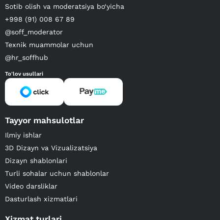
Sotib olish va moderatsiya bo‘yicha
+998 (91) 008 67 89
@soff_moderator
Texnik muammolar uchun
@hr_soffhub
To'lov usullari
Tayyor mahsulotlar
Ilmiy ishlar
3D Dizayn va Vizualizatsiya
Dizayn shablonlari
Turli sohalar uchun shablonlar
Video darsliklar
Dasturlash xizmatlari
Xizmat turlari