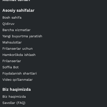
Asosiy sahifalar
Bosh sahifa
Qidiruv
Barcha xizmatlar
Yangi buyurtma yaratish
Mahsulotlar
Frilanserlar uchun
Hamkorlikda ishlash
Frilanserlar
Soffia Bot
Foydalanish shartlari
Video qo'llanmalar
Biz haqimizda
Biz haqimizda
Savollar (FAQ)