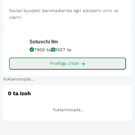
Davlat byudjeti daromadlarida egri soliqlarni o’rni va
ularni
Sotuvchi
Ilm
7900
ta
1027
ta
Profiliga o'tish
Yuklanmoqda...
0
ta izoh
Yuklanmoqda...