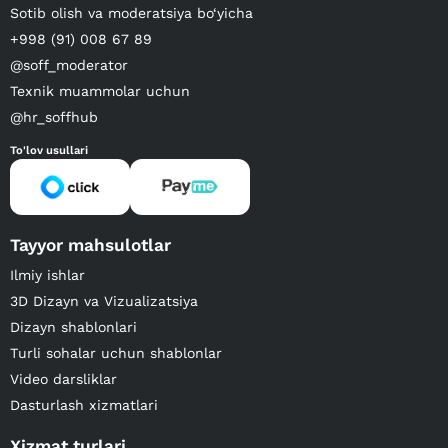
Sotib olish va moderatsiya bo‘yicha
+998 (91) 008 67 89
@soff_moderator
Texnik muammolar uchun
@hr_soffhub
To'lov usullari
Tayyor mahsulotlar
Ilmiy ishlar
3D Dizayn va Vizualizatsiya
Dizayn shablonlari
Turli sohalar uchun shablonlar
Video darsliklar
Dasturlash xizmatlari
Xizmat turlari