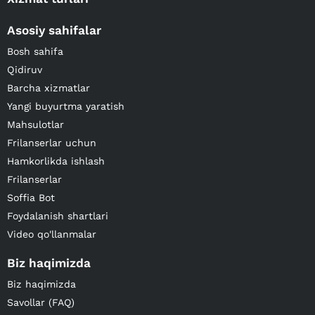
Asosiy sahifalar
Bosh sahifa
Qidiruv
Barcha xizmatlar
Yangi buyurtma yaratish
Mahsulotlar
Frilanserlar uchun
Hamkorlikda ishlash
Frilanserlar
Soffia Bot
Foydalanish shartlari
Video qo'llanmalar
Biz haqimizda
Biz haqimizda
Savollar (FAQ)