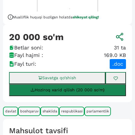
Mualliflik huquqi buzilgan holatda
shikoyat qiling!
20 000
so'm
Betlar soni:
31
ta
Fayl hajmi :
169.0 KB
Fayl turi:
.doc
Savatga qo’shish
Hoziroq xarid qilish (20 000 so'm)
davlat
boshqaruv
shaklida
respublikasi
parlamentlik
Mahsulot tavsifi