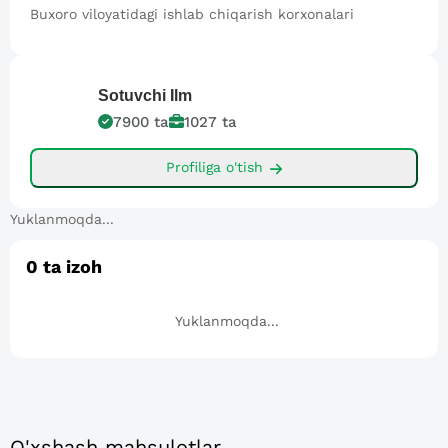
Buxoro viloyatidagi ishlab chiqarish korxonalari
Sotuvchi
Ilm
7900
ta
1027
ta
Profiliga o'tish
Yuklanmoqda...
0
ta izoh
Yuklanmoqda...
O'xshash mahsulotlar