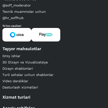
@soff_moderator
Texnik muammolar uchun
@hr_soffhub
To'lov usullari
Tayyor mahsulotlar
Ilmiy ishlar
3D Dizayn va Vizualizatsiya
Dizayn shablonlari
Turli sohalar uchun shablonlar
Video darsliklar
Dasturlash xizmatlari
Xizmat turlari