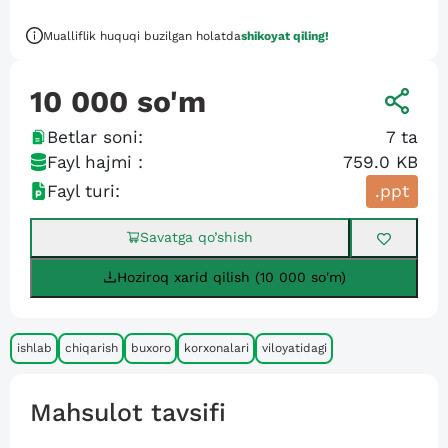
Mualliflik huquqi buzilgan holatda
shikoyat qiling!
10 000
so'm
Betlar soni:
7
ta
Fayl hajmi :
759.0 KB
Fayl turi:
.ppt
Savatga qo’shish
Hoziroq xarid qilish (10 000 so'm)
ishlab
chiqarish
buxoro
korxonalari
viloyatidagi
Mahsulot tavsifi