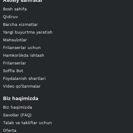
Asosiy sahifalar
Bosh sahifa
Qidiruv
Barcha xizmatlar
Yangi buyurtma yaratish
Mahsulotlar
Frilanserlar uchun
Hamkorlikda ishlash
Frilanserlar
Soffia Bot
Foydalanish shartlari
Video qo'llanmalar
Biz haqimizda
Biz haqimizda
Savollar (FAQ)
Talab va takliflar uchun
Oferta