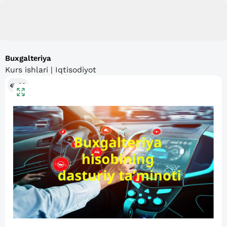
Buxgaltеriya
Kurs ishlari | Iqtisodiyot
86