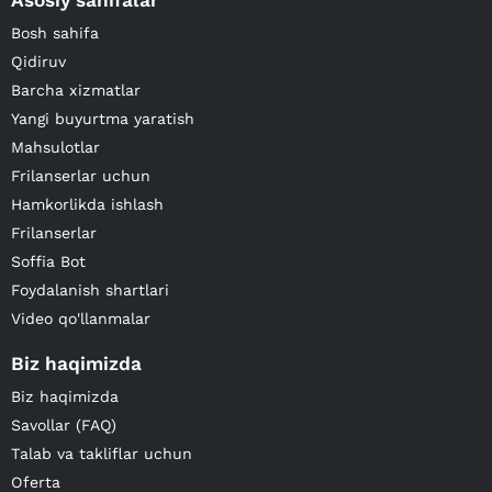
Asosiy sahifalar
Bosh sahifa
Qidiruv
Barcha xizmatlar
Yangi buyurtma yaratish
Mahsulotlar
Frilanserlar uchun
Hamkorlikda ishlash
Frilanserlar
Soffia Bot
Foydalanish shartlari
Video qo'llanmalar
Biz haqimizda
Biz haqimizda
Savollar (FAQ)
Talab va takliflar uchun
Oferta