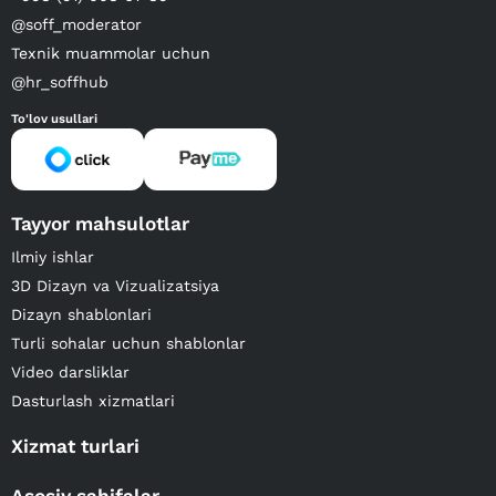
@soff_moderator
Texnik muammolar uchun
@hr_soffhub
To'lov usullari
Tayyor mahsulotlar
Ilmiy ishlar
3D Dizayn va Vizualizatsiya
Dizayn shablonlari
Turli sohalar uchun shablonlar
Video darsliklar
Dasturlash xizmatlari
Xizmat turlari