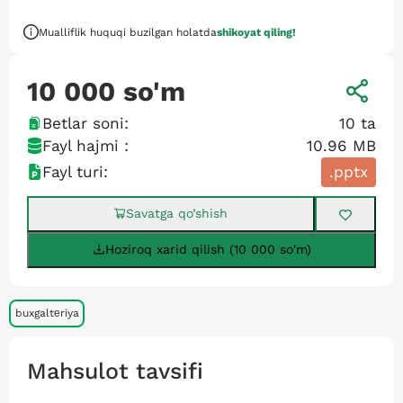
Mualliflik huquqi buzilgan holatda
shikoyat qiling!
10 000
so'm
Betlar soni:
10
ta
Fayl hajmi :
10.96 MB
Fayl turi:
.pptx
Savatga qo’shish
Hoziroq xarid qilish (10 000 so'm)
buxgaltеriya
Mahsulot tavsifi