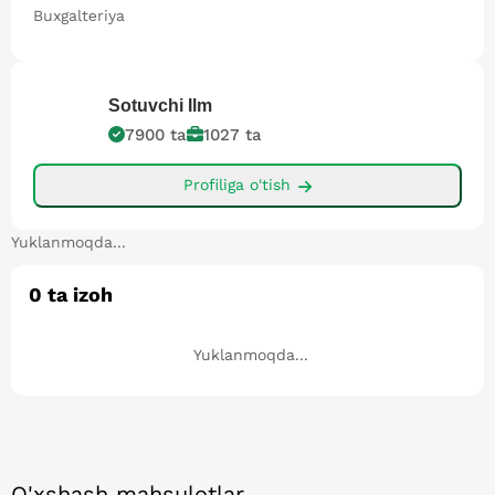
Buxgaltеriya
Sotuvchi
Ilm
7900
ta
1027
ta
Profiliga o'tish
Yuklanmoqda...
0
ta izoh
Yuklanmoqda...
O'xshash mahsulotlar