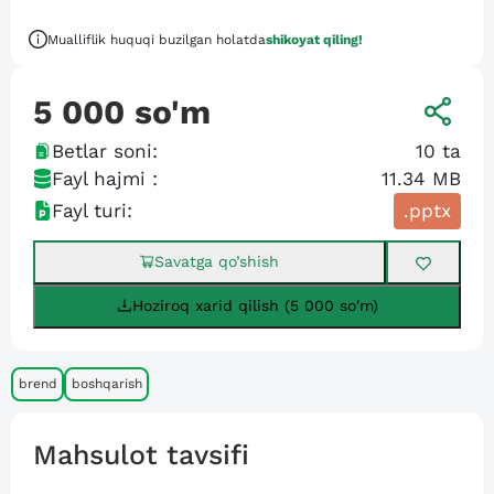
Mualliflik huquqi buzilgan holatda
shikoyat qiling!
5 000
so'm
Betlar soni:
10
ta
Fayl hajmi :
11.34 MB
Fayl turi:
.pptx
Savatga qo’shish
Hoziroq xarid qilish (5 000 so'm)
brend
boshqarish
Mahsulot tavsifi