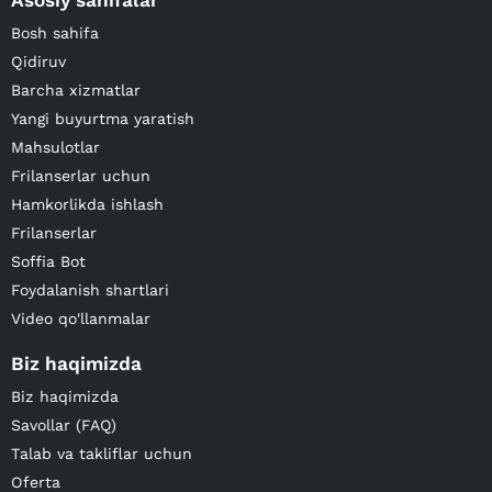
Asosiy sahifalar
Bosh sahifa
Qidiruv
Barcha xizmatlar
Yangi buyurtma yaratish
Mahsulotlar
Frilanserlar uchun
Hamkorlikda ishlash
Frilanserlar
Soffia Bot
Foydalanish shartlari
Video qo'llanmalar
Biz haqimizda
Biz haqimizda
Savollar (FAQ)
Talab va takliflar uchun
Oferta