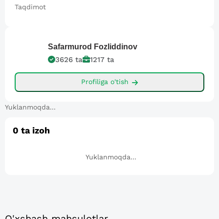
Taqdimot
Safarmurod
Fozliddinov
3626
ta
1217
ta
Profiliga o'tish
Yuklanmoqda...
0
ta izoh
Yuklanmoqda...
O'xshash mahsulotlar