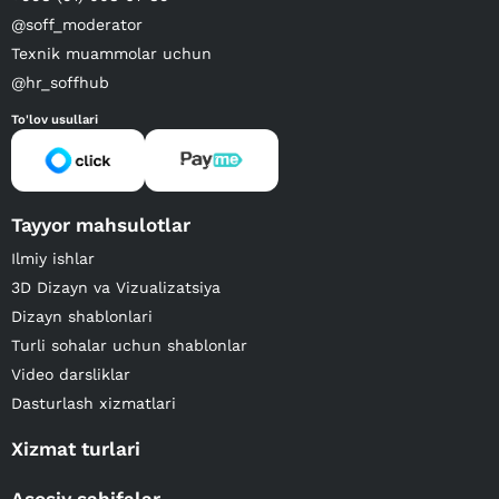
@soff_moderator
Texnik muammolar uchun
@hr_soffhub
To'lov usullari
Tayyor mahsulotlar
Ilmiy ishlar
3D Dizayn va Vizualizatsiya
Dizayn shablonlari
Turli sohalar uchun shablonlar
Video darsliklar
Dasturlash xizmatlari
Xizmat turlari