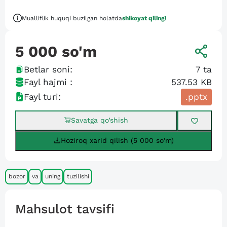
Mualliflik huquqi buzilgan holatda
shikoyat qiling!
5 000
so'm
Betlar soni:
7
ta
Fayl hajmi :
537.53 KB
Fayl turi:
.pptx
Savatga qo’shish
Hoziroq xarid qilish (5 000 so'm)
bozor
va
uning
tuzilishi
Mahsulot tavsifi