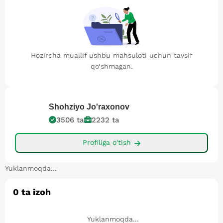
Hozircha muallif ushbu mahsuloti uchun tavsif
qo‘shmagan.
Shohziyo
Jo'raxonov
3506
ta
2232
ta
Profiliga o'tish
Yuklanmoqda...
0
ta izoh
Yuklanmoqda...