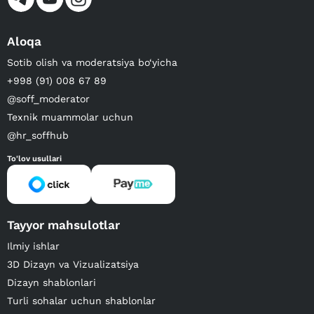
Aloqa
Sotib olish va moderatsiya bo‘yicha
+998 (91) 008 67 89
@soff_moderator
Texnik muammolar uchun
@hr_soffhub
To'lov usullari
Tayyor mahsulotlar
Ilmiy ishlar
3D Dizayn va Vizualizatsiya
Dizayn shablonlari
Turli sohalar uchun shablonlar