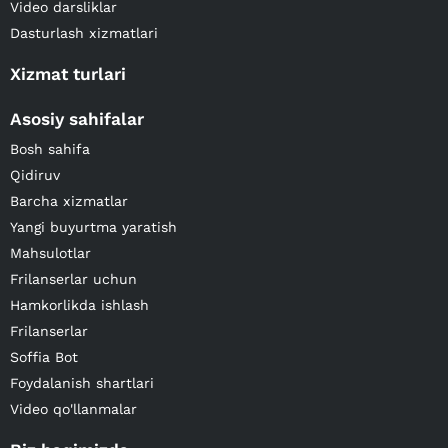
Video darsliklar
Dasturlash xizmatlari
Xizmat turlari
Asosiy sahifalar
Bosh sahifa
Qidiruv
Barcha xizmatlar
Yangi buyurtma yaratish
Mahsulotlar
Frilanserlar uchun
Hamkorlikda ishlash
Frilanserlar
Soffia Bot
Foydalanish shartlari
Video qo'llanmalar