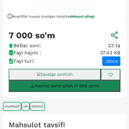
Mualliflik huquqi buzilgan holatda
shikoyat qiling!
7 000
so'm
Betlar soni:
23
ta
Fayl hajmi :
37.43 KB
Fayl turi:
.docx
Savatga qo’shish
Hoziroq xarid qilish (7 000 so'm)
mustaqil
ish
iqtisod
Mahsulot tavsifi