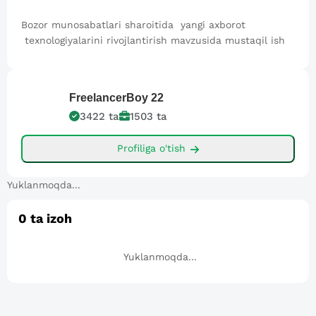
Bozor munosabatlari sharoitida yangi axborot
texnologiyalarini rivojlantirish mavzusida mustaqil ish
FreelancerBoy
22
3422
ta
1503
ta
Profiliga o'tish
Yuklanmoqda...
0
ta izoh
Yuklanmoqda...