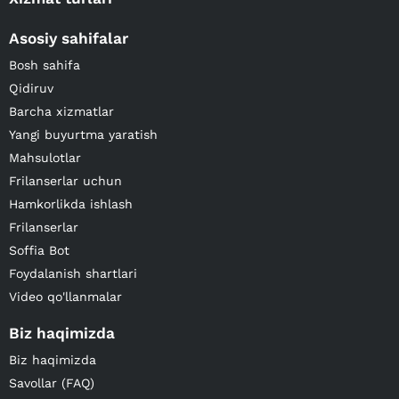
Asosiy sahifalar
Bosh sahifa
Qidiruv
Barcha xizmatlar
Yangi buyurtma yaratish
Mahsulotlar
Frilanserlar uchun
Hamkorlikda ishlash
Frilanserlar
Soffia Bot
Foydalanish shartlari
Video qo'llanmalar
Biz haqimizda
Biz haqimizda
Savollar (FAQ)