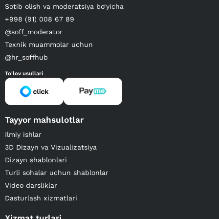
Sotib olish va moderatsiya bo‘yicha
+998 (91) 008 67 89
@soff_moderator
Texnik muammolar uchun
@hr_soffhub
To'lov usullari
Tayyor mahsulotlar
Ilmiy ishlar
3D Dizayn va Vizualizatsiya
Dizayn shablonlari
Turli sohalar uchun shablonlar
Video darsliklar
Dasturlash xizmatlari
Xizmat turlari