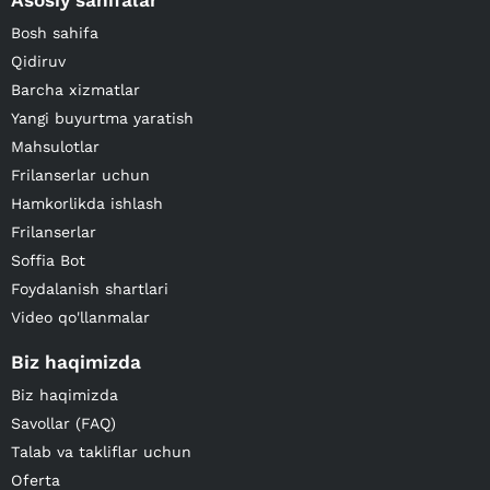
Asosiy sahifalar
Bosh sahifa
Qidiruv
Barcha xizmatlar
Yangi buyurtma yaratish
Mahsulotlar
Frilanserlar uchun
Hamkorlikda ishlash
Frilanserlar
Soffia Bot
Foydalanish shartlari
Video qo'llanmalar
Biz haqimizda
Biz haqimizda
Savollar (FAQ)
Talab va takliflar uchun
Oferta