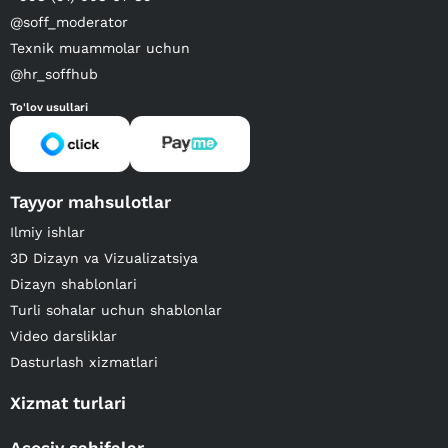
@soff_moderator
Texnik muammolar uchun
@hr_soffhub
To'lov usullari
Tayyor mahsulotlar
Ilmiy ishlar
3D Dizayn va Vizualizatsiya
Dizayn shablonlari
Turli sohalar uchun shablonlar
Video darsliklar
Dasturlash xizmatlari
Xizmat turlari