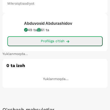
Mikroiqtisodiyot
Abduvosid
Abdurashidov
49
ta
61
ta
Profiliga o'tish
Yuklanmoqda...
0
ta izoh
Yuklanmoqda...
O'xshash mahsulotlar