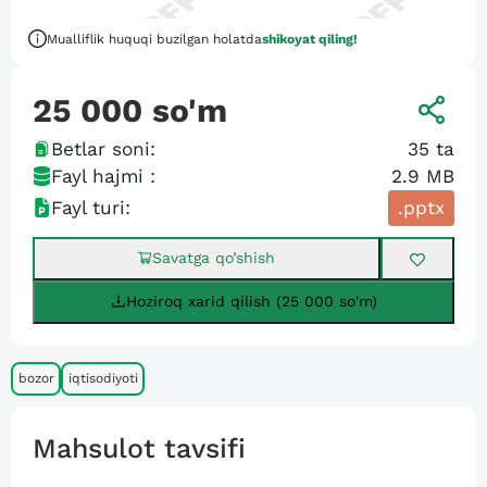
Mualliflik huquqi buzilgan holatda
shikoyat qiling!
25 000
so'm
Betlar soni:
35
ta
Fayl hajmi :
2.9 MB
Fayl turi:
.pptx
Savatga qo’shish
Hoziroq xarid qilish (25 000 so'm)
bozor
iqtisodiyoti
Mahsulot tavsifi