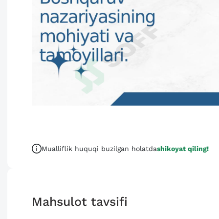
Mualliflik huquqi buzilgan holatda
shikoyat qiling!
Mahsulot tavsifi