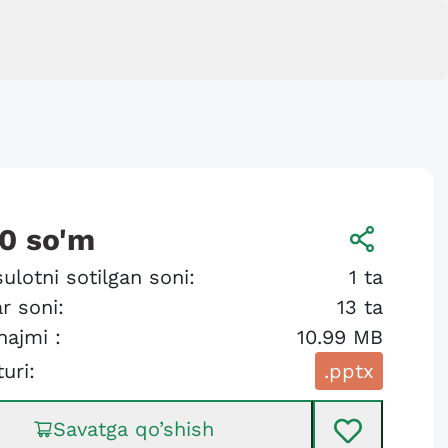
00
so'm
ulotni sotilgan soni:
1
ta
r soni:
13
ta
hajmi :
10.99 MB
turi:
.pptx
Savatga qo’shish