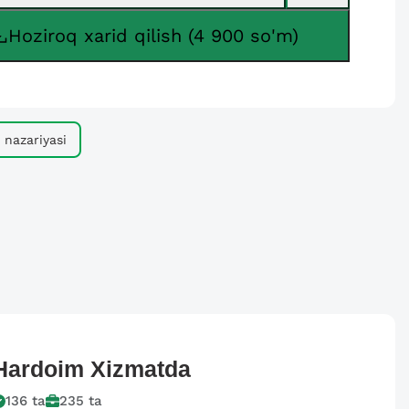
Hoziroq xarid qilish (4 900 so'm)
nazariyasi
Hardoim
Xizmatda
136
ta
235
ta