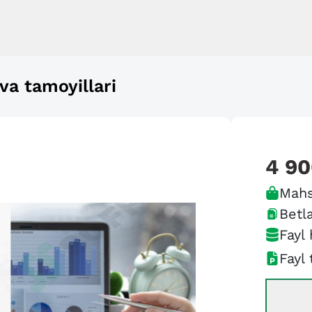
va tamoyillari
4 9
Mahs
Betla
Fayl 
Fayl 