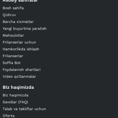
Asosiy sahifalar
Bosh sahifa
Qidiruv
Barcha xizmatlar
Yangi buyurtma yaratish
Mahsulotlar
Frilanserlar uchun
Hamkorlikda ishlash
Frilanserlar
Soffia Bot
Foydalanish shartlari
Video qo'llanmalar
Biz haqimizda
Biz haqimizda
Savollar (FAQ)
Talab va takliflar uchun
Oferta