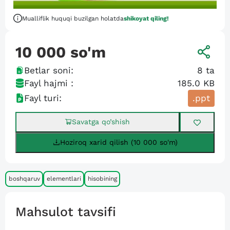
Mualliflik huquqi buzilgan holatda
shikoyat qiling!
10 000
so'm
Betlar soni:
8
ta
Fayl hajmi :
185.0 KB
Fayl turi:
.ppt
Savatga qo’shish
Hoziroq xarid qilish (10 000 so'm)
boshqaruv
elementlari
hisobining
Mahsulot tavsifi