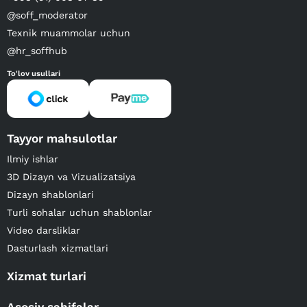
@soff_moderator
Texnik muammolar uchun
@hr_soffhub
To'lov usullari
Tayyor mahsulotlar
Ilmiy ishlar
3D Dizayn va Vizualizatsiya
Dizayn shablonlari
Turli sohalar uchun shablonlar
Video darsliklar
Dasturlash xizmatlari
Xizmat turlari