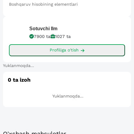
Boshqaruv hisobining elementlari
Sotuvchi
Ilm
7900
ta
1027
ta
Profiliga o'tish
Yuklanmoqda...
0
ta izoh
Yuklanmoqda...
O'xshash mahsulotlar