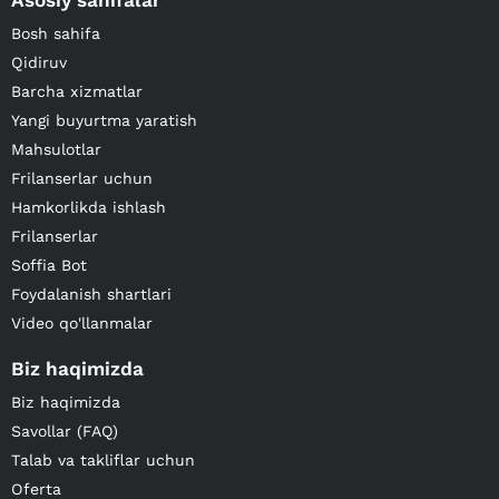
Asosiy sahifalar
Bosh sahifa
Qidiruv
Barcha xizmatlar
Yangi buyurtma yaratish
Mahsulotlar
Frilanserlar uchun
Hamkorlikda ishlash
Frilanserlar
Soffia Bot
Foydalanish shartlari
Video qo'llanmalar
Biz haqimizda
Biz haqimizda
Savollar (FAQ)
Talab va takliflar uchun
Oferta