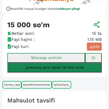
Mualliflik huquqi buzilgan holatda
shikoyat qiling!
15 000
so'm
Betlar soni:
15
ta
Fayl hajmi :
1.15 MB
Fayl turi:
.pptx
Savatga qo’shish
Hoziroq xarid qilish (15 000 so'm)
biznes_reja
#yoshbiznesmenlar
iqtisodiyot_
Mahsulot tavsifi