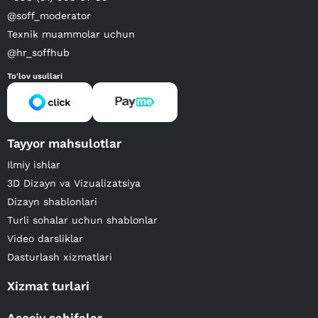
@soff_moderator
Texnik muammolar uchun
@hr_soffhub
To'lov usullari
Tayyor mahsulotlar
Ilmiy ishlar
3D Dizayn va Vizualizatsiya
Dizayn shablonlari
Turli sohalar uchun shablonlar
Video darsliklar
Dasturlash xizmatlari
Xizmat turlari