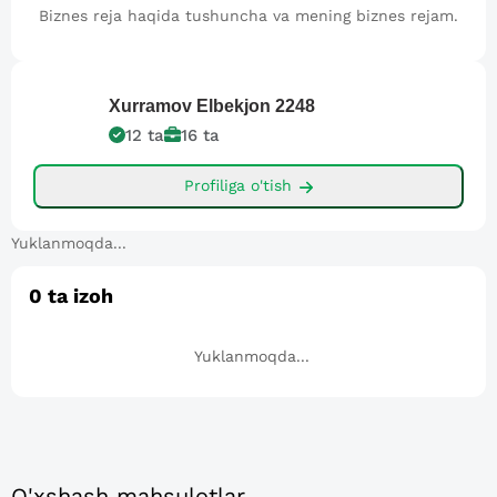
Biznes reja haqida tushuncha va mening biznes rejam.
Xurramov Elbekjon
2248
12
ta
16
ta
Profiliga o'tish
Yuklanmoqda...
0
ta izoh
Yuklanmoqda...
O'xshash mahsulotlar