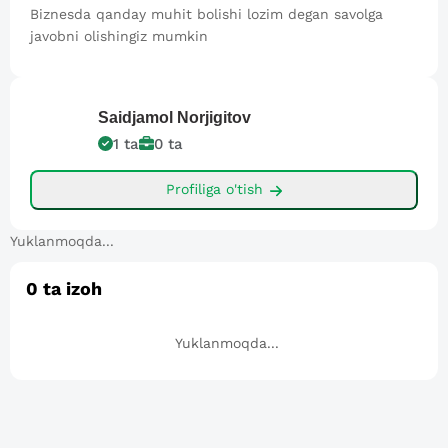
Biznesda qanday muhit bolishi lozim degan savolga
javobni olishingiz mumkin
Saidjamol
Norjigitov
1
ta
0
ta
Profiliga o'tish
Yuklanmoqda...
0
ta izoh
Yuklanmoqda...