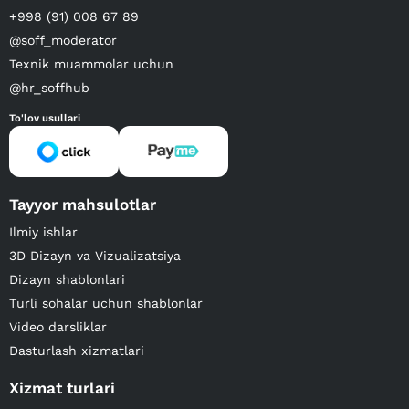
+998 (91) 008 67 89
@soff_moderator
Texnik muammolar uchun
@hr_soffhub
To'lov usullari
Tayyor mahsulotlar
Ilmiy ishlar
3D Dizayn va Vizualizatsiya
Dizayn shablonlari
Turli sohalar uchun shablonlar
Video darsliklar
Dasturlash xizmatlari
Xizmat turlari