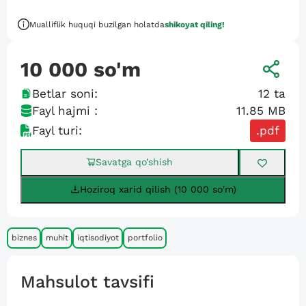
Mualliflik huquqi buzilgan holatda
shikoyat qiling!
10 000
so'm
Betlar soni:
12
ta
Fayl hajmi :
11.85 MB
Fayl turi:
.pdf
Savatga qo’shish
Hoziroq xarid qilish (10 000 so'm)
biznes
muhit
iqtisodiyot
portfolio
Mahsulot tavsifi