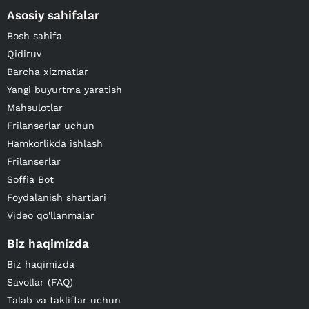
Asosiy sahifalar
Bosh sahifa
Qidiruv
Barcha xizmatlar
Yangi buyurtma yaratish
Mahsulotlar
Frilanserlar uchun
Hamkorlikda ishlash
Frilanserlar
Soffia Bot
Foydalanish shartlari
Video qo'llanmalar
Biz haqimizda
Biz haqimizda
Savollar (FAQ)
Talab va takliflar uchun