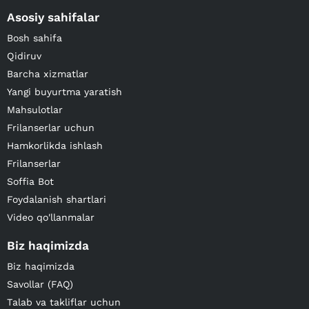
Asosiy sahifalar
Bosh sahifa
Qidiruv
Barcha xizmatlar
Yangi buyurtma yaratish
Mahsulotlar
Frilanserlar uchun
Hamkorlikda ishlash
Frilanserlar
Soffia Bot
Foydalanish shartlari
Video qo'llanmalar
Biz haqimizda
Biz haqimizda
Savollar (FAQ)
Talab va takliflar uchun