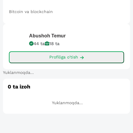
Bitcoin va blockchain
Abushoh
Temur
44
ta
18
ta
Profiliga o'tish
Yuklanmoqda...
0
ta izoh
Yuklanmoqda...