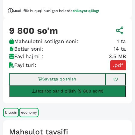
Mualliflik huquqi buzilgan holatda
shikoyat qiling!
9 800
so'm
Mahsulotni sotilgan soni:
1
ta
Betlar soni:
14
ta
Fayl hajmi :
3.5 MB
Fayl turi:
.pdf
Savatga qo’shish
Hoziroq xarid qilish (9 800 so'm)
bitcoin
economy
Mahsulot tavsifi