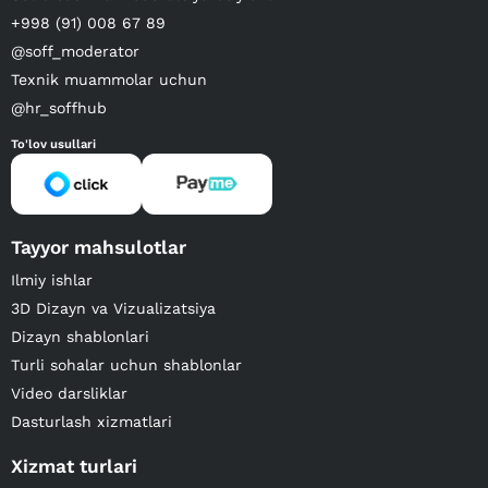
+998 (91) 008 67 89
@soff_moderator
Texnik muammolar uchun
@hr_soffhub
To'lov usullari
Tayyor mahsulotlar
Ilmiy ishlar
3D Dizayn va Vizualizatsiya
Dizayn shablonlari
Turli sohalar uchun shablonlar
Video darsliklar
Dasturlash xizmatlari
Xizmat turlari