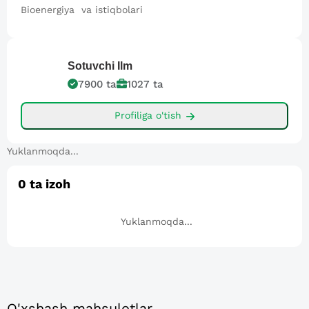
Bioenergiya va istiqbolari
Sotuvchi
Ilm
7900
ta
1027
ta
Profiliga o'tish
Yuklanmoqda...
0
ta izoh
Yuklanmoqda...
O'xshash mahsulotlar