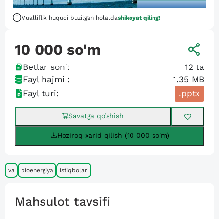
Mualliflik huquqi buzilgan holatda
shikoyat qiling!
10 000
so'm
Betlar soni:
12
ta
Fayl hajmi :
1.35 MB
Fayl turi:
.pptx
Savatga qo’shish
Hoziroq xarid qilish (10 000 so'm)
va
bioenergiya
istiqbolari
Mahsulot tavsifi