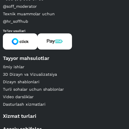
@soff_moderator
Texnik muammolar uchun
@hr_soffhub
To'lov usullari
Tayyor mahsulotlar
Ilmiy ishlar
3D Dizayn va Vizualizatsiya
Dizayn shablonlari
Turli sohalar uchun shablonlar
Video darsliklar
Dasturlash xizmatlari
Xizmat turlari