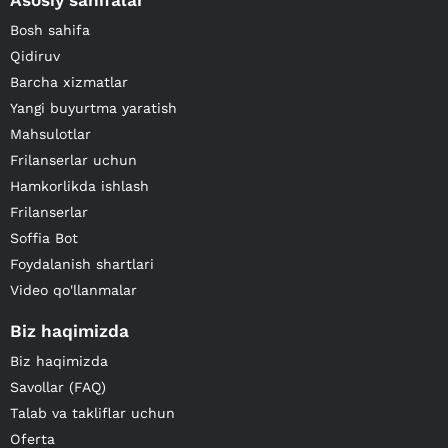
Asosiy sahifalar
Bosh sahifa
Qidiruv
Barcha xizmatlar
Yangi buyurtma yaratish
Mahsulotlar
Frilanserlar uchun
Hamkorlikda ishlash
Frilanserlar
Soffia Bot
Foydalanish shartlari
Video qo'llanmalar
Biz haqimizda
Biz haqimizda
Savollar (FAQ)
Talab va takliflar uchun
Oferta