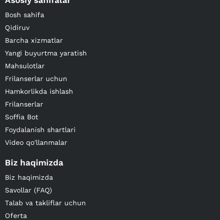
Asosiy sahifalar
Bosh sahifa
Qidiruv
Barcha xizmatlar
Yangi buyurtma yaratish
Mahsulotlar
Frilanserlar uchun
Hamkorlikda ishlash
Frilanserlar
Soffia Bot
Foydalanish shartlari
Video qo'llanmalar
Biz haqimizda
Biz haqimizda
Savollar (FAQ)
Talab va takliflar uchun
Oferta