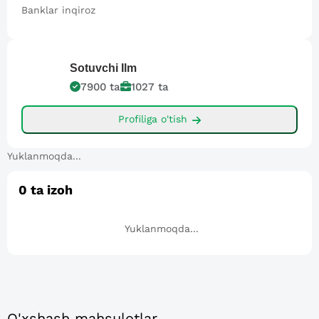
Banklar inqiroz
Sotuvchi
Ilm
7900
ta
1027
ta
Profiliga o'tish
Yuklanmoqda...
0
ta izoh
Yuklanmoqda...
O'xshash mahsulotlar