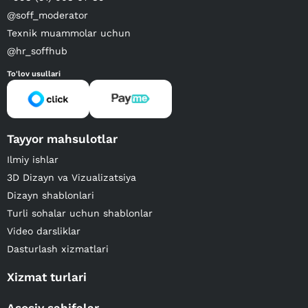
@soff_moderator
Texnik muammolar uchun
@hr_soffhub
To'lov usullari
Tayyor mahsulotlar
Ilmiy ishlar
3D Dizayn va Vizualizatsiya
Dizayn shablonlari
Turli sohalar uchun shablonlar
Video darsliklar
Dasturlash xizmatlari
Xizmat turlari