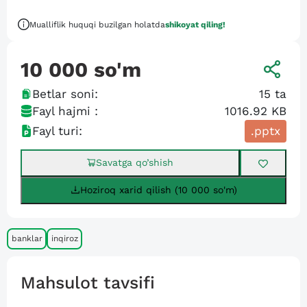
Mualliflik huquqi buzilgan holatda
shikoyat qiling!
10 000
so'm
Betlar soni:
15
ta
Fayl hajmi :
1016.92 KB
Fayl turi:
.pptx
Savatga qo’shish
Hoziroq xarid qilish (10 000 so'm)
banklar
inqiroz
Mahsulot tavsifi