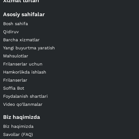
Xizmat turlari
Asosiy sahifalar
Bosh sahifa
Qidiruv
Barcha xizmatlar
Yangi buyurtma yaratish
Mahsulotlar
Frilanserlar uchun
Hamkorlikda ishlash
Frilanserlar
Soffia Bot
Foydalanish shartlari
Video qo'llanmalar
Biz haqimizda
Biz haqimizda
Savollar (FAQ)