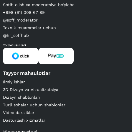
Sotib olish va moderatsiya bo‘yicha
+998 (91) 008 67 89
@soff_moderator
Texnik muammolar uchun
@hr_soffhub
To'lov usullari
Tayyor mahsulotlar
Ilmiy ishlar
3D Dizayn va Vizualizatsiya
Dizayn shablonlari
Turli sohalar uchun shablonlar
Video darsliklar
Dasturlash xizmatlari