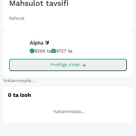
Mahsulot tavsifi
Referat
Alpha
🔰
9204
ta
4727
ta
Profiliga o'tish
Yuklanmoqda...
0
ta izoh
Yuklanmoqda...