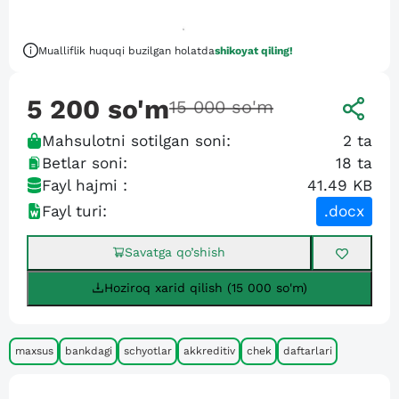
Mualliflik huquqi buzilgan holatda
shikoyat qiling!
5 200
so'm
15 000
so'm
Mahsulotni sotilgan soni:
2
ta
Betlar soni:
18
ta
Fayl hajmi :
41.49 KB
Fayl turi:
.docx
Savatga qo’shish
Hoziroq xarid qilish (15 000 so'm)
maxsus
bankdagi
schyotlar
akkreditiv
chek
daftarlari