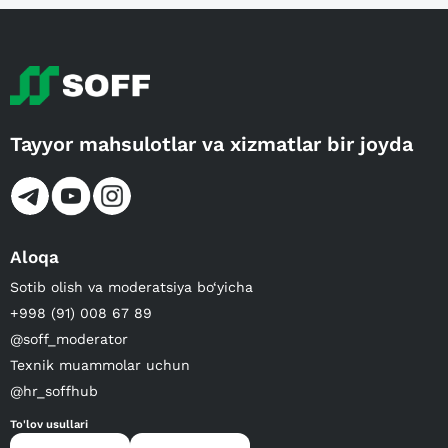
Tayyor mahsulotlar va xizmatlar bir joyda
Aloqa
Sotib olish va moderatsiya bo‘yicha
+998 (91) 008 67 89
@soff_moderator
Texnik muammolar uchun
@hr_soffhub
To'lov usullari