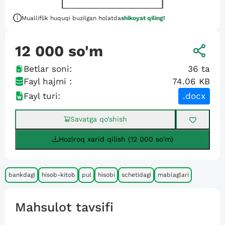
Mualliflik huquqi buzilgan holatda
shikoyat qiling!
12 000
so'm
Betlar soni:
36
ta
Fayl hajmi :
74.06 KB
Fayl turi:
.docx
Savatga qo’shish
Hoziroq xarid qilish (12 000 so'm)
bankdagi
hisob-kitob
pul
hisobi
schetidagi
mablaglari
Mahsulot tavsifi