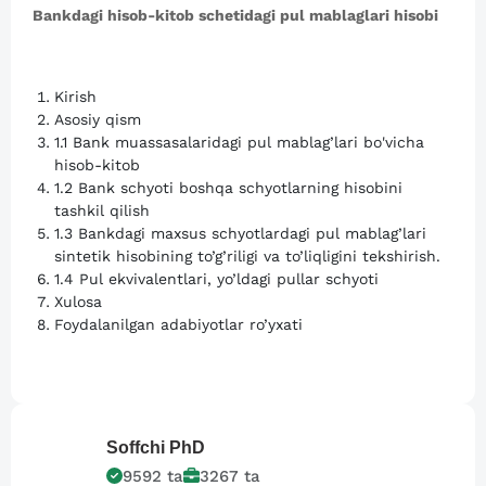
Bankdagi hisob-kitob schetidagi pul mablaglari hisobi
Kirish
Asosiy qism
1.1 Bank muassasalaridagi pul mablag’lari bo'vicha
hisob-kitob
1.2 Bank schyoti boshqa schyotlarning hisobini
tashkil qilish
1.3 Bankdagi maxsus schyotlardagi pul mablag’lari
sintetik hisobining to’g’riligi va to’liqligini tekshirish.
1.4 Pul ekvivalentlari, yo’ldagi pullar schyoti
Xulosa
Foydalanilgan adabiyotlar ro’yxati
Soffchi
PhD
9592
ta
3267
ta