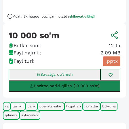
Mualliflik huquqi buzilgan holatda
shikoyat qiling!
10 000
so'm
Betlar soni:
12
ta
Fayl hajmi :
2.09 MB
Fayl turi:
.pptx
Savatga qo’shish
Hoziroq xarid qilish (10 000 so'm)
va
tashkil
bank
operatsiyalari
hujjatlari
hujjatlar
bo’yicha
qilinishi
aylanishini