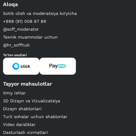
Aloqa
Sotib olish va moderatsiya bo‘yicha
+998 (91) 008 67 89
@soff_moderator
Texnik muammolar uchun
@hr_soffhub
To'lov usullari
Tayyor mahsulotlar
Ilmiy ishlar
3D Dizayn va Vizualizatsiya
Dizayn shablonlari
Turli sohalar uchun shablonlar
Video darsliklar
Dasturlash xizmatlari