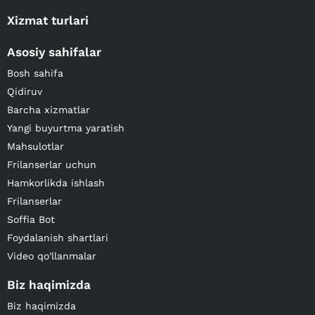
Xizmat turlari
Asosiy sahifalar
Bosh sahifa
Qidiruv
Barcha xizmatlar
Yangi buyurtma yaratish
Mahsulotlar
Frilanserlar uchun
Hamkorlikda ishlash
Frilanserlar
Soffia Bot
Foydalanish shartlari
Video qo'llanmalar
Biz haqimizda
Biz haqimizda