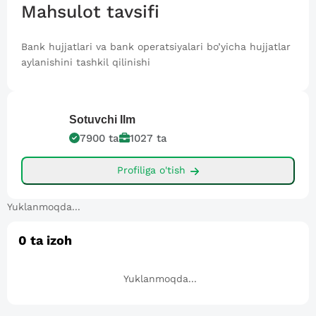
Mahsulot tavsifi
Bank hujjatlari va bank operatsiyalari bo’yicha hujjatlar
aylanishini tashkil qilinishi
Sotuvchi
Ilm
7900
ta
1027
ta
Profiliga o'tish
Yuklanmoqda...
0
ta izoh
Yuklanmoqda...