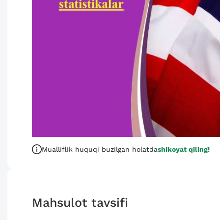
Mualliflik huquqi buzilgan holatda
shikoyat qiling!
Mahsulot tavsifi