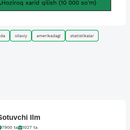
Hoziroq xarid qilish (10 000 so'm)
ida
oilaviy
amerikadagi
statistikalar
Sotuvchi
Ilm
7900
ta
1027
ta