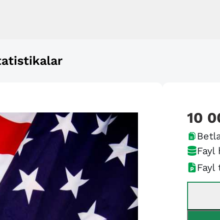
atistikalar
10 0
Betla
Fayl 
Fayl 