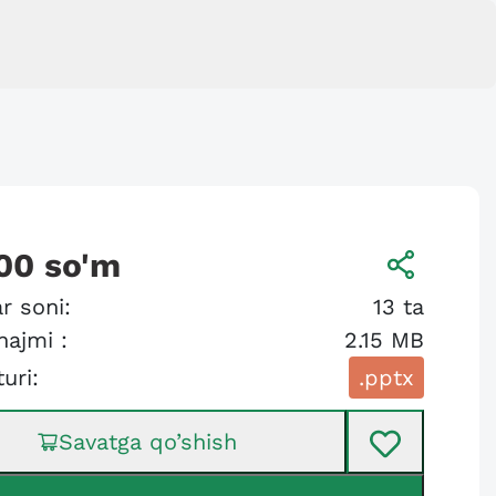
00
so'm
r soni:
13
ta
hajmi :
2.15 MB
turi:
.pptx
Savatga qo’shish