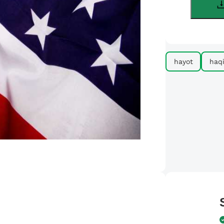
hayot
haq