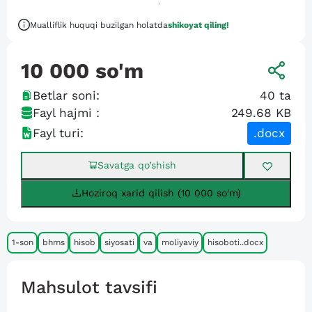
Mualliflik huquqi buzilgan holatda
shikoyat qiling!
10 000
so'm
Betlar soni:
40
ta
Fayl hajmi :
249.68 KB
Fayl turi:
.docx
Savatga qo’shish
Hoziroq xarid qilish (10 000 so'm)
1-son
bhms
hisob
siyosati
va
moliyaviy
hisoboti..docx
Mahsulot tavsifi