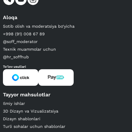
Aloqa
Sotib olish va moderatsiya bo‘yicha
+998 (91) 008 67 89
@soff_moderator
Texnik muammolar uchun
@hr_soffhub
To'lov usullari
Tayyor mahsulotlar
Ilmiy ishlar
3D Dizayn va Vizualizatsiya
Dizayn shablonlari
Turli sohalar uchun shablonlar