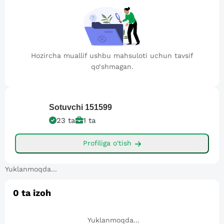
Hozircha muallif ushbu mahsuloti uchun tavsif
qo‘shmagan.
Sotuvchi
151599
23
ta
1
ta
Profiliga o'tish
Yuklanmoqda...
0
ta izoh
Yuklanmoqda...