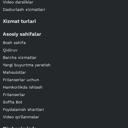
Video darsliklar
Dasturlash xizmatlari
Xizmat turlari
Asosiy sahifalar
Bosh sahifa
Qidiruv
Barcha xizmatlar
Yangi buyurtma yaratish
Mahsulotlar
Frilanserlar uchun
Hamkorlikda ishlash
Frilanserlar
Soffia Bot
Foydalanish shartlari
Video qo'llanmalar