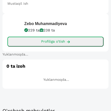
Mustaqil ish
Zebo
Muhammadiyeva
229
ta
238
ta
Profiliga o'tish
Yuklanmoqda...
0
ta izoh
Yuklanmoqda...
O'xshash mahsulotlar