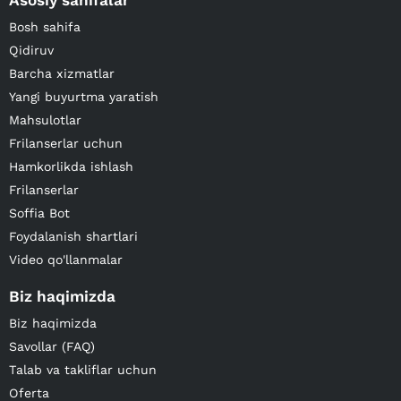
Asosiy sahifalar
Bosh sahifa
Qidiruv
Barcha xizmatlar
Yangi buyurtma yaratish
Mahsulotlar
Frilanserlar uchun
Hamkorlikda ishlash
Frilanserlar
Soffia Bot
Foydalanish shartlari
Video qo'llanmalar
Biz haqimizda
Biz haqimizda
Savollar (FAQ)
Talab va takliflar uchun
Oferta