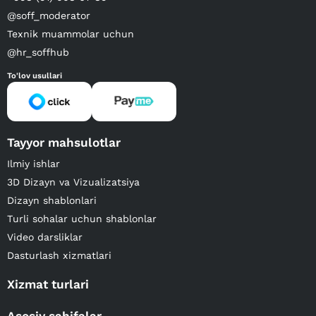
@soff_moderator
Texnik muammolar uchun
@hr_soffhub
To'lov usullari
Tayyor mahsulotlar
Ilmiy ishlar
3D Dizayn va Vizualizatsiya
Dizayn shablonlari
Turli sohalar uchun shablonlar
Video darsliklar
Dasturlash xizmatlari
Xizmat turlari