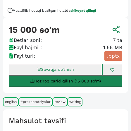
Mualliflik huquqi buzilgan holatda
shikoyat qiling!
15 000
so'm
Betlar soni:
7
ta
Fayl hajmi :
1.56 MB
Fayl turi:
.pptx
Savatga qo’shish
Hoziroq xarid qilish (15 000 so'm)
english
#prezentatsiyalar
review
writing
Mahsulot tavsifi